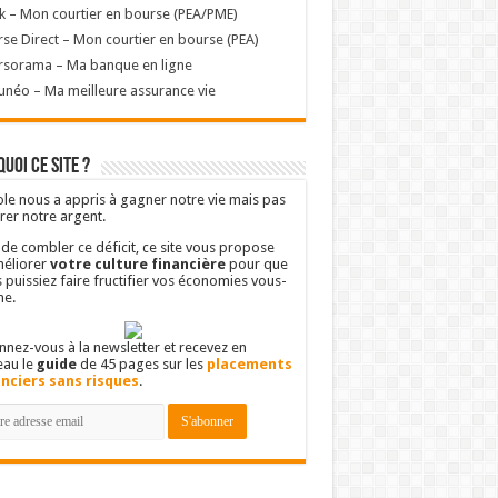
k – Mon courtier en bourse (PEA/PME)
se Direct – Mon courtier en bourse (PEA)
rsorama – Ma banque en ligne
unéo – Ma meilleure assurance vie
uoi ce site ?
ole nous a appris à gagner notre vie mais pas
rer notre argent.
 de combler ce déficit, ce site vous propose
éliorer
votre culture financière
pour que
 puissiez faire fructifier vos économies vous-
e.
nez-vous à la newsletter et recevez en
eau le
guide
de 45 pages sur les
placements
anciers sans risques
.