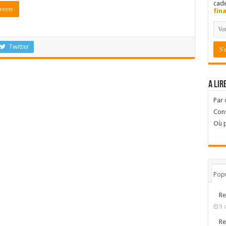
cad
fin
Twitter
A lir
Par
Cons
Où p
Popu
Re
9 
Re