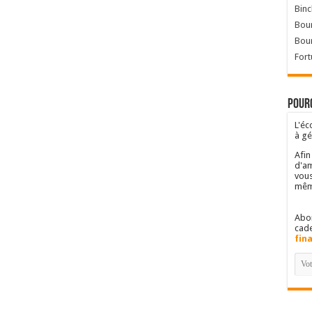
Binc
Bour
Bou
Fort
Pourq
L'éc
à gé
Afin
d'am
vous
mêm
Abon
cad
fin