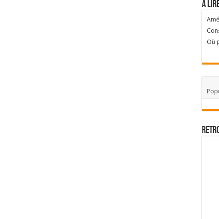
A lir
Amél
Cons
Où p
Popu
Retr