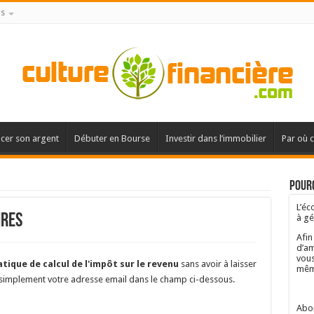
is
acer son argent
Débuter en Bourse
Investir dans l’immobilier
Par où 
Pourq
L’éc
res
à gé
Afin
d’am
vous
atique de calcul de l'impôt sur le revenu
sans avoir à laisser
mêm
 simplement votre adresse email dans le champ ci-dessous.
Abon