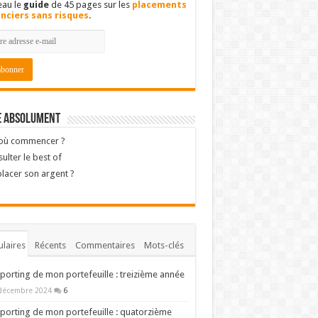
eau le
guide
de 45 pages sur les
placements
anciers sans risques
.
e absolument
 où commencer ?
ulter le best of
lacer son argent ?
laires
Récents
Commentaires
Mots-clés
porting de mon portefeuille : treizième année
décembre 2024
6
porting de mon portefeuille : quatorzième