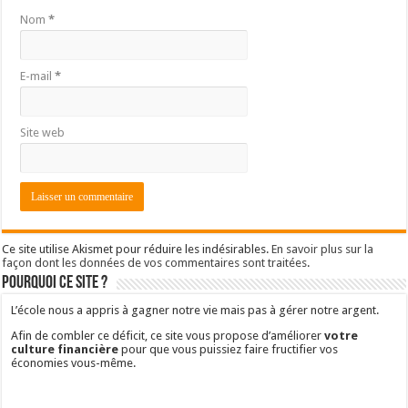
économies vous-même.
Abonnez-vous à la newsletter et recevez en cadeau le
guide
de 45 pages
sur les
placements financiers sans risques
.
A lire absolument
Par où commencer ?
Consulter le best of
Où placer son argent ?