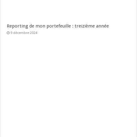
Reporting de mon portefeuille : treizième année
9 décembre 2024
Reporting de mon portefeuille : douzième année
30 octobre 2023
Laisser un commentaire
Votre adresse e-mail ne sera pas publiée.
Les champs obligatoires
sont indiqués avec
*
Commentaire
*