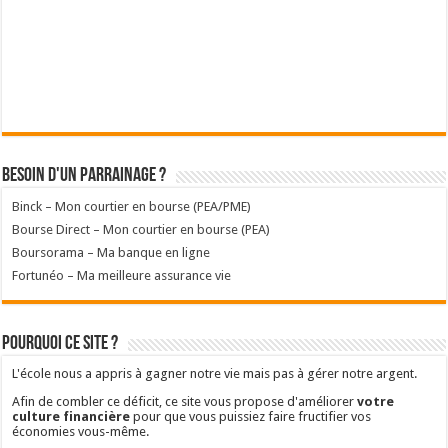
Afin de combler ce déficit, ce site vous propose d'améliorer
votre
culture financière
pour que vous puissiez faire fructifier vos
économies vous-même.
Abonnez-vous à la newsletter et recevez en cadeau le
guide
de 45 pages
sur les
placements financiers sans risques
.
A lire absolument
Améliorer sa culture financière
Consulter le best of
Où placer son argent ?