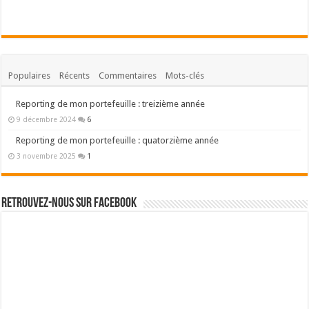
Besoin d'un parrainage ?
Binck – Mon courtier en bourse (PEA/PME)
Bourse Direct – Mon courtier en bourse (PEA)
Boursorama – Ma banque en ligne
Fortunéo – Ma meilleure assurance vie
Pourquoi ce site ?
L'école nous a appris à gagner notre vie mais pas à gérer notre argent.