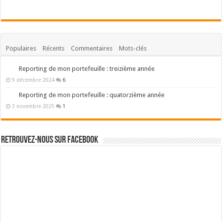
Besoin d'un parrainage ?
Binck – Mon courtier en bourse (PEA/PME)
Bourse Direct – Mon courtier en bourse (PEA)
Boursorama – Ma banque en ligne
Fortunéo – Ma meilleure assurance vie
© Copyright 2012 - 2026 culturefinanciere.com - Tous droits réservés