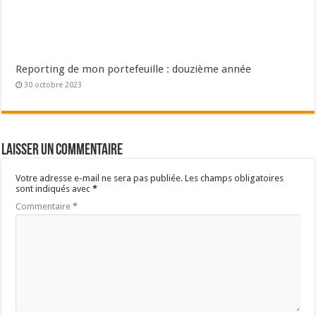
Nom
*
E-mail
*
Site web
Ce site utilise Akismet pour réduire les indésirables.
En savoir plus sur la
façon dont les données de vos commentaires sont traitées
.
Pourquoi ce site ?
L’école nous a appris à gagner notre vie mais pas à gérer notre argent.
Afin de combler ce déficit, ce site vous propose d’améliorer
votre
culture financière
pour que vous puissiez faire fructifier vos