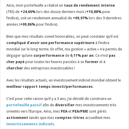
Ainsi, mon portefeuille a réalisé un
taux de rendement interne
(TRI) de
+24,60%
lors des douze derniers mois (
+10,88%
pour
l’indice), soit un rendement annualisé de
+09,97%
lors des 9 dernières
années (
+09,86%
pour l’indice).
Bien que mes résultats soient honorables, on peut constater qu’il est
compliqué d’avoir une performance supérieure
à l’indice
mondial sur le long terme. En effet, ma gestion « active » n’a permis de
dégager qu’une
surperformance
de
0,11% par an
. Ce n’est
pas
cher payé
pour toutes les heures passées à se
former
et à
chercher
des entreprises investissables !
Avec les résultats actuels, un investissement indiciel mondial obtient le
meilleur rapport temps investi/performances
.
C’est pour cette raison qu’il y a 3 ans, j’ai décidé de construire un
portefeuille passif
afin de
diversifier
mes investissements très
orientés vers l’Europe. Ainsi, mes
PEA
et
PEA/PME
sont gérés
activement
tandis que mes
comptes-titres
accueillent mes
investissements indiciels
.