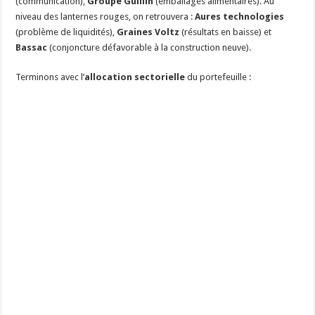
(communication),
Groupe Guillin
(emballages alimentaires). Au
niveau des lanternes rouges, on retrouvera :
Aures technologies
(problème de liquidités),
Graines Voltz
(résultats en baisse) et
Bassac
(conjoncture défavorable à la construction neuve).
Terminons avec l’
allocation sectorielle
du portefeuille :