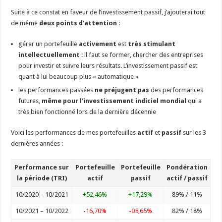
Suite à ce constat en faveur de l’investissement passif, j’ajouterai tout
de même
deux points d’attention
:
gérer un portefeuille
activement
est
très stimulant
intellectuellement
: il faut se former, chercher des entreprises
pour investir et suivre leurs résultats. L’investissement passif est
quant à lui beaucoup plus « automatique »
les performances passées
ne préjugent pas
des performances
futures,
même pour l’investissement indiciel mondial
qui a
très bien fonctionné lors de la dernière décennie
Voici les performances de mes portefeuilles
actif
et
passif
sur les 3
dernières années :
Performance sur
Portefeuille
Portefeuille
Pondération
la période (TRI)
actif
passif
actif / passif
10/2020 – 10/2021
+52,46%
+17,29%
89% / 11%
10/2021 – 10/2022
-16,70%
-05,65%
82% / 18%