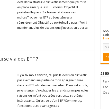
détailler la stratégie d’investissement que j’ai mise
en place ainsi que les ETF choisis. Objectif du
portefeuille passifSe former et choisir ses
indicesTrouver les ETF adéquatsInvestir
régulièrement Objectif du portefeuille passif Voilà
maintenant plus de dix ans que j’investis en bourse
Abon
cad
fin
rse via des ETF ?
A lir
Il y a six mois environ, j’ai pris la décision d’investir
passivement une partie de mon épargne future
Par
dans les ETF afin de me diversifier. Dans cet article,
Cons
je vais tenter d’expliquer les grands principes et les
Où p
raisons qui m’ont poussées vers cette stratégie
intéressante. Qu’est-ce qu’un ETF ?Comment ça
fonctionne ?Les avantagesLes