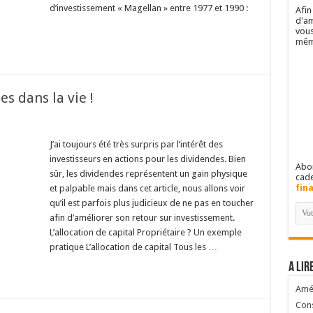
d’investissement « Magellan » entre 1977 et 1990 :
Afin
d'am
vous
mêm
es dans la vie !
J’ai toujours été très surpris par l’intérêt des
investisseurs en actions pour les dividendes. Bien
Abon
sûr, les dividendes représentent un gain physique
cad
fin
et palpable mais dans cet article, nous allons voir
qu’il est parfois plus judicieux de ne pas en toucher
afin d’améliorer son retour sur investissement.
L’allocation de capital Propriétaire ? Un exemple
pratique L’allocation de capital Tous les …
A lir
Amél
Cons