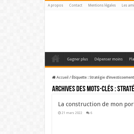
A propos
Contact
Mentions légales
Les am
Gagner plus
Dépenser moins
Pl
Accueil
/
Étiquette :
Stratégie d’investissement
Archives des mots-clés :
Straté
La construction de mon port
21 mars 2022
6