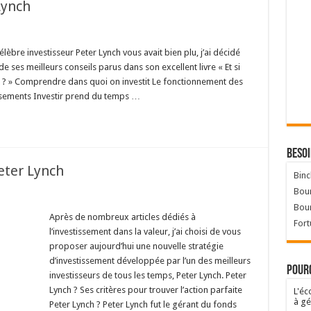
Lynch
élèbre investisseur Peter Lynch vous avait bien plu, j’ai décidé
 ses meilleurs conseils parus dans son excellent livre « Et si
 ? » Comprendre dans quoi on investit Le fonctionnement des
issements Investir prend du temps …
Besoi
eter Lynch
Binc
Bour
Bou
Après de nombreux articles dédiés à
Fort
l’investissement dans la valeur, j’ai choisi de vous
proposer aujourd’hui une nouvelle stratégie
d’investissement développée par l’un des meilleurs
Pourq
investisseurs de tous les temps, Peter Lynch. Peter
Lynch ? Ses critères pour trouver l’action parfaite
L'éc
à gé
Peter Lynch ? Peter Lynch fut le gérant du fonds