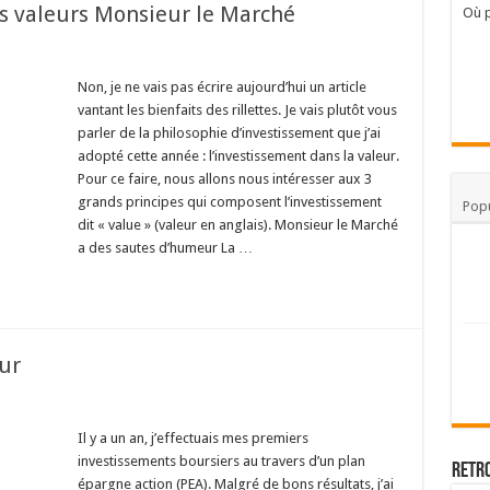
s valeurs Monsieur le Marché
Où p
Non, je ne vais pas écrire aujourd’hui un article
vantant les bienfaits des rillettes. Je vais plutôt vous
parler de la philosophie d’investissement que j’ai
adopté cette année : l’investissement dans la valeur.
Pour ce faire, nous allons nous intéresser aux 3
grands principes qui composent l’investissement
Popu
dit « value » (valeur en anglais). Monsieur le Marché
a des sautes d’humeur La …
eur
Il y a un an, j’effectuais mes premiers
investissements boursiers au travers d’un plan
Retr
épargne action (PEA). Malgré de bons résultats, j’ai