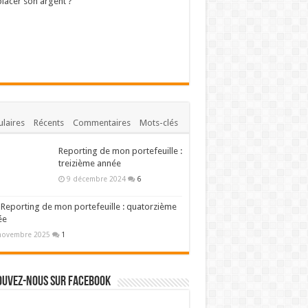
lacer son argent ?
laires
Récents
Commentaires
Mots-clés
Reporting de mon portefeuille :
treizième année
9 décembre 2024
6
Reporting de mon portefeuille : quatorzième
ée
novembre 2025
1
ouvez-nous sur Facebook