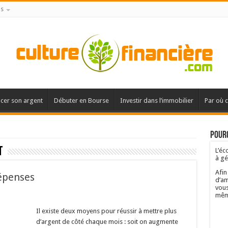
is
acer son argent
Débuter en Bourse
Investir dans l’immobilier
Par où 
Pourq
t
L’éc
à gé
Afin
épenses
d’am
vous
mêm
Il existe deux moyens pour réussir à mettre plus
d’argent de côté chaque mois : soit on augmente