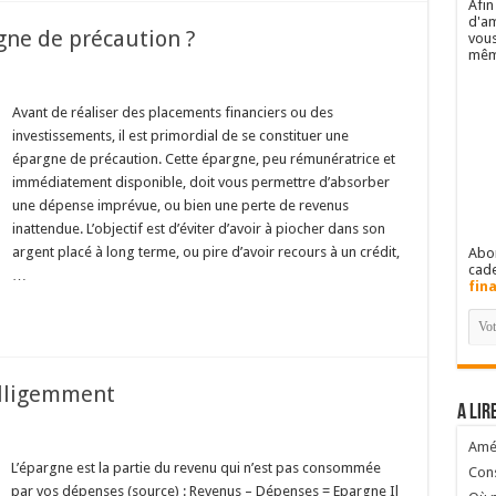
Afin
d'am
gne de précaution ?
vous
mêm
Avant de réaliser des placements financiers ou des
investissements, il est primordial de se constituer une
épargne de précaution. Cette épargne, peu rémunératrice et
immédiatement disponible, doit vous permettre d’absorber
une dépense imprévue, ou bien une perte de revenus
inattendue. L’objectif est d’éviter d’avoir à piocher dans son
argent placé à long terme, ou pire d’avoir recours à un crédit,
Abon
cad
…
fin
elligemment
A lir
Amél
L’épargne est la partie du revenu qui n’est pas consommée
Cons
par vos dépenses (source) : Revenus – Dépenses = Epargne Il