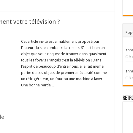
ent votre télévision ?
Popu
Cet article invité est aimablement proposé par
l’auteur du site combattrelacrise.fr. S’il est bien un
ann
objet que vous risquez de trouver dans quasiment
9 
tous les foyers Français c’est la télévision ! Dans
l’esprit de beaucoup d’entre nous, elle fait même
ann
partie de ces objets de première nécessité comme
3 
un réfrigérateur, un four ou une machine à laver.
Une bonne partie …
Retr
le