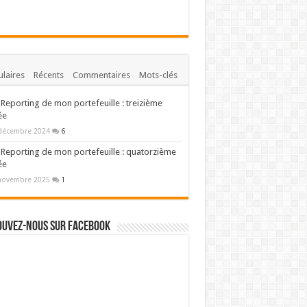
laires
Récents
Commentaires
Mots-clés
Reporting de mon portefeuille : treizième
ée
décembre 2024
6
Reporting de mon portefeuille : quatorzième
ée
novembre 2025
1
ouvez-nous sur Facebook