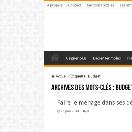
A propos
Contact
Mentions légales
Les am
Gagner plus
Dépenser moins
Pl
Accueil
/
Étiquette :
Budget
Archives des mots-clés :
Budge
Faire le ménage dans ses d
23 juin 2014
8