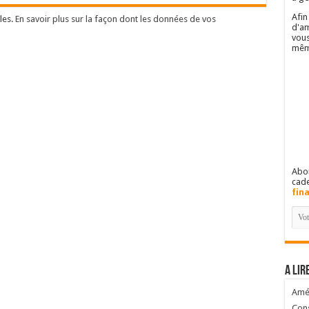
Afin
les.
En savoir plus sur la façon dont les données de vos
d'am
vous
mêm
Abon
cad
fin
A lir
Amél
Cons