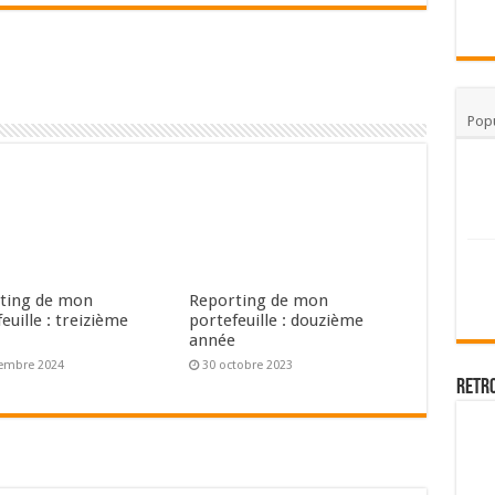
Popu
ting de mon
Reporting de mon
euille : treizième
portefeuille : douzième
e
année
embre 2024
30 octobre 2023
Retr