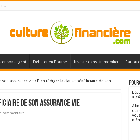
is
acer son argent
Débuter en Bourse
Investir dans l’immobilier
Par où 
de son assurance vie
/
Bien rédiger la clause bénéficiaire de son
Pourq
L’éc
à gé
iciaire de son assurance vie
Afin
d’am
un commentaire
vous
mêm