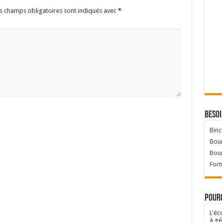
s champs obligatoires sont indiqués avec
*
Besoi
Binc
Bour
Bou
Fort
Pourq
L'éc
à gé