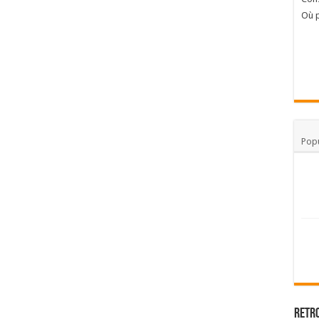
Où p
Popu
Retr