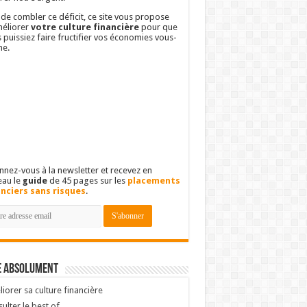
 de combler ce déficit, ce site vous propose
éliorer
votre culture financière
pour que
 puissiez faire fructifier vos économies vous-
e.
nez-vous à la newsletter et recevez en
eau le
guide
de 45 pages sur les
placements
anciers sans risques
.
e absolument
iorer sa culture financière
ulter le best of