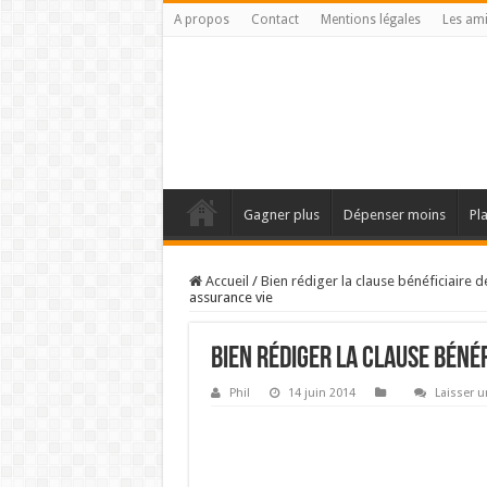
A propos
Contact
Mentions légales
Les am
Gagner plus
Dépenser moins
Pl
Accueil
/
Bien rédiger la clause bénéficiaire 
assurance vie
Bien rédiger la clause bénéf
Phil
14 juin 2014
Laisser 