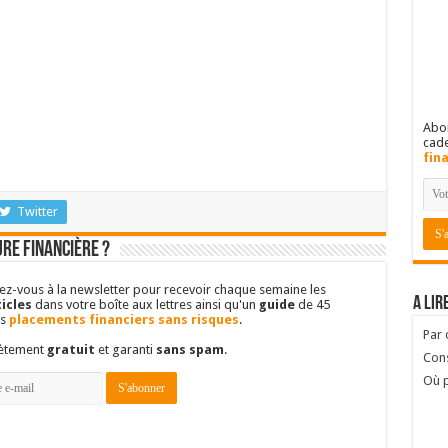
Abon
cad
fin
Twitter
re financière ?
vez-vous à la newsletter pour recevoir chaque semaine les
A lir
icles
dans votre boîte aux lettres ainsi qu'un
guide
de 45
es
placements financiers sans risques
.
Par
lètement
gratuit
et garanti
sans spam
.
Cons
Où p