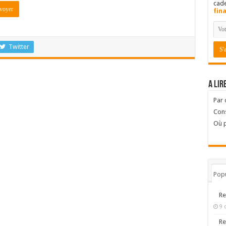
cad
fin
Twitter
A lir
Par
Cons
Où p
Popu
Re
9 
Re