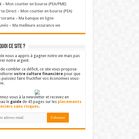
k – Mon courtier en bourse (PEA/PME)
se Direct – Mon courtier en bourse (PEA)
rsorama – Ma banque en ligne
unéo – Ma meilleure assurance vie
uoi ce site ?
ole nous a appris à gagner notre vie mais pas
rer notre argent.
 de combler ce déficit, ce site vous propose
éliorer
votre culture financière
pour que
 puissiez faire fructifier vos économies vous-
e.
nez-vous à la newsletter et recevez en
eau le
guide
de 45 pages sur les
placements
anciers sans risques
.