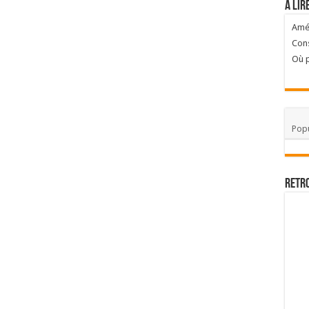
A lir
Amél
Cons
Où p
Popu
Retr