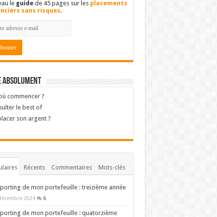
eau le
guide
de 45 pages sur les
placements
anciers sans risques
.
e absolument
 où commencer ?
ulter le best of
lacer son argent ?
laires
Récents
Commentaires
Mots-clés
porting de mon portefeuille : treizième année
décembre 2024
6
porting de mon portefeuille : quatorzième