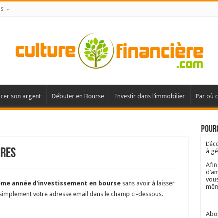
is
acer son argent
Débuter en Bourse
Investir dans l’immobilier
Par où 
Pourq
L’éc
res
à gé
Afin
d’am
vous
me année d'investissement en bourse
sans avoir à laisser
mêm
 simplement votre adresse email dans le champ ci-dessous.
Abon