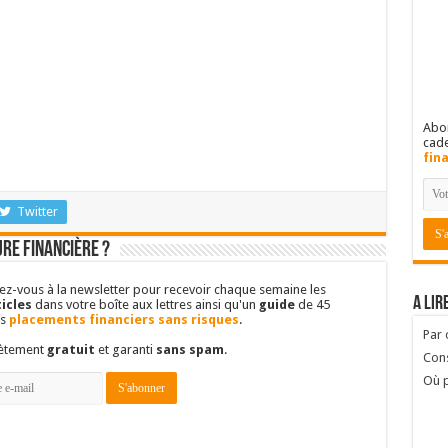
Abon
cad
fin
Twitter
re financière ?
vez-vous à la newsletter pour recevoir chaque semaine les
A lir
icles
dans votre boîte aux lettres ainsi qu'un
guide
de 45
es
placements financiers sans risques
.
Par
lètement
gratuit
et garanti
sans spam
.
Cons
Où p