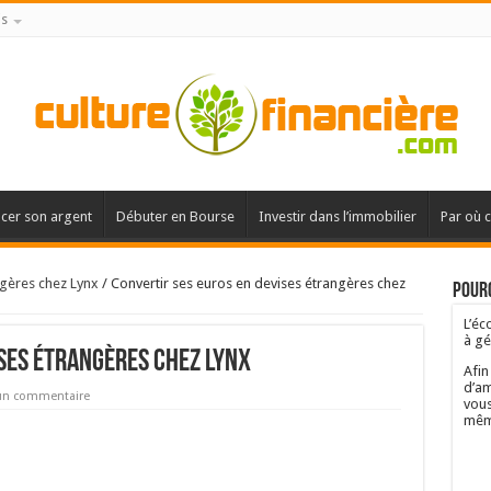
is
acer son argent
Débuter en Bourse
Investir dans l’immobilier
Par où 
ngères chez Lynx
/
Convertir ses euros en devises étrangères chez
Pourq
L’éc
à gé
ises étrangères chez Lynx
Afin
d’am
 un commentaire
vous
mêm