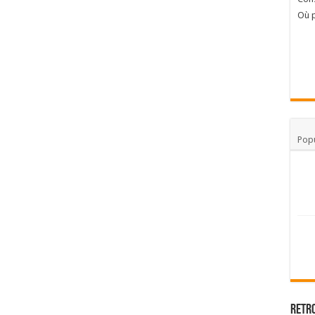
Où p
Popu
Retr