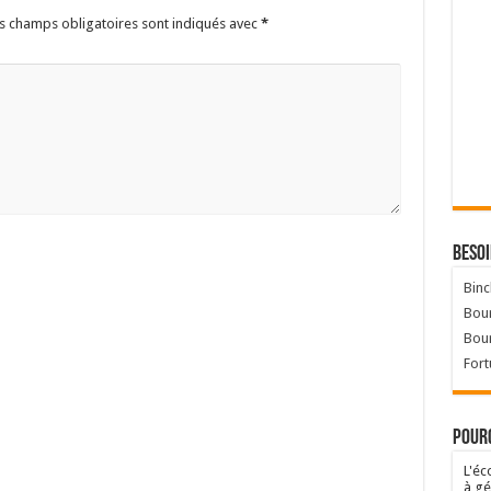
s champs obligatoires sont indiqués avec
*
Besoi
Binc
Bour
Bou
Fort
Pourq
L'éc
à gé