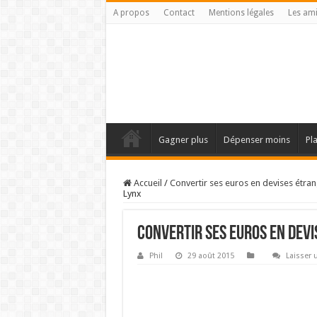
A propos
Contact
Mentions légales
Les am
Gagner plus
Dépenser moins
Pl
Accueil
/
Convertir ses euros en devises étra
Lynx
Convertir ses euros en dev
Phil
29 août 2015
Laisser