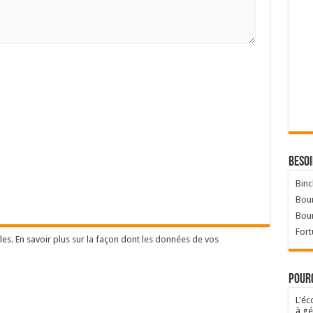
Besoi
Binc
Bour
Bou
Fort
les.
En savoir plus sur la façon dont les données de vos
Pourq
L'éc
à gé