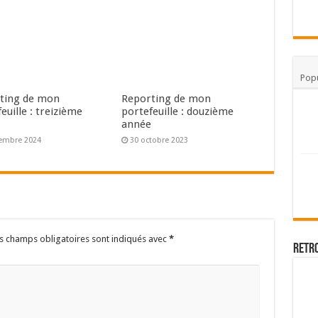
Popu
ting de mon
Reporting de mon
euille : treizième
portefeuille : douzième
e
année
embre 2024
30 octobre 2023
s champs obligatoires sont indiqués avec
*
Retr