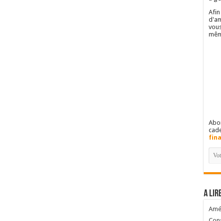
Afin
d'am
vous
mêm
Abon
cad
fin
A lir
Amél
Cons