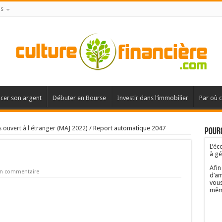
is
acer son argent
Débuter en Bourse
Investir dans l’immobilier
Par où 
s ouvert à l'étranger (MAJ 2022)
/
Report automatique 2047
Pourq
L’éc
à gé
Afin
un commentaire
d’am
vous
mêm