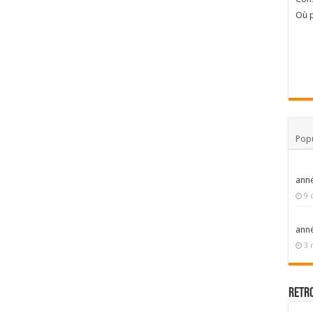
Où p
Popu
ann
9 
ann
3 
Retr