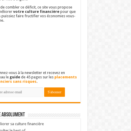
 de combler ce déficit, ce site vous propose
éliorer
votre culture financière
pour que
 puissiez faire fructifier vos économies vous-
e.
nez-vous à la newsletter et recevez en
eau le
guide
de 45 pages sur les
placements
anciers sans risques
.
e absolument
iorer sa culture financière
ulter le best of