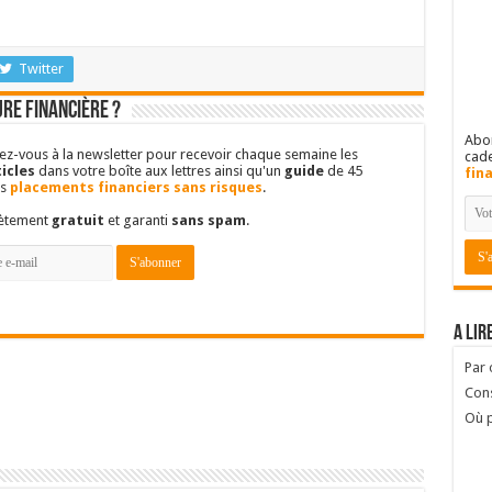
Twitter
re financière ?
Abon
vez-vous à la newsletter pour recevoir chaque semaine les
cad
icles
dans votre boîte aux lettres ainsi qu'un
guide
de 45
fin
es
placements financiers sans risques
.
lètement
gratuit
et garanti
sans spam
.
A lir
Par
Cons
Où p