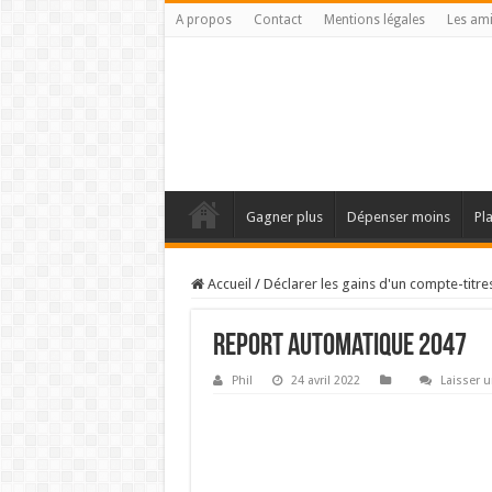
A propos
Contact
Mentions légales
Les am
Gagner plus
Dépenser moins
Pl
Accueil
/
Déclarer les gains d'un compte-titre
Report automatique 2047
Phil
24 avril 2022
Laisser 