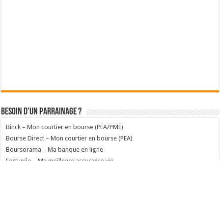
Besoin d'un parrainage ?
Binck – Mon courtier en bourse (PEA/PME)
Bourse Direct – Mon courtier en bourse (PEA)
Boursorama – Ma banque en ligne
Fortunéo – Ma meilleure assurance vie
© Copyright 2012 - 2026 culturefinanciere.com - Tous droits réservés