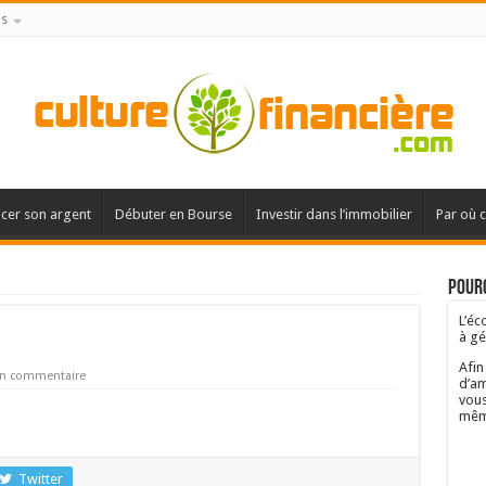
is
acer son argent
Débuter en Bourse
Investir dans l’immobilier
Par où 
Pourq
L’éc
à gé
Afin
un commentaire
d’am
vous
mêm
Twitter