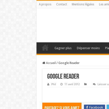
A propos
Contact
Mentions légales
Les am
Gagner plus
Dépenser moins
Pl
Accueil
/
Google Reader
Google Reader
Phil
11 avril 2012
Laisser 
Facebook
Partagez si vous aimez