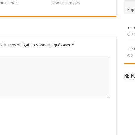
embre 2024
30 octobre 2023
Popu
ann
9 
s champs obligatoires sont indiqués avec
*
ann
3 
Retr