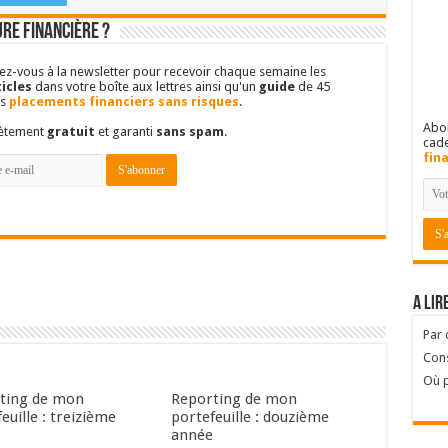
re financière ?
vez-vous à la newsletter pour recevoir chaque semaine les
icles
dans votre boîte aux lettres ainsi qu'un
guide
de 45
es
placements financiers sans risques
.
Abon
lètement
gratuit
et garanti
sans spam
.
cad
fin
A lir
Par
Cons
Où p
ting de mon
Reporting de mon
euille : treizième
portefeuille : douzième
e
année