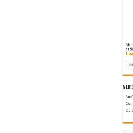
Abon
cad
fin
A lir
Amél
Cons
Où p