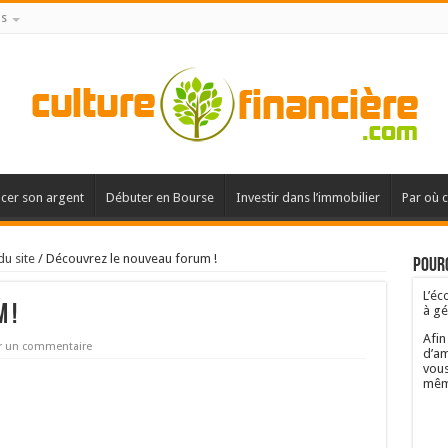
is
acer son argent
Débuter en Bourse
Investir dans l’immobilier
Par où 
du site
/
Découvrez le nouveau forum !
Pourq
L’éc
 !
à gé
Afin
r un commentaire
d’am
vous
mêm