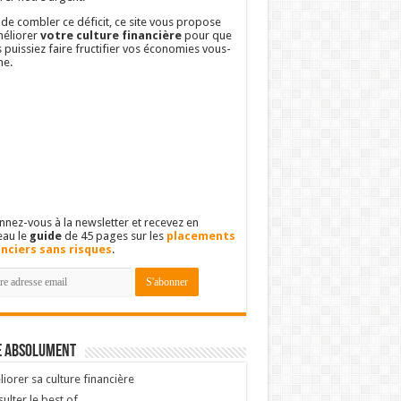
 de combler ce déficit, ce site vous propose
éliorer
votre culture financière
pour que
 puissiez faire fructifier vos économies vous-
e.
nez-vous à la newsletter et recevez en
eau le
guide
de 45 pages sur les
placements
anciers sans risques
.
e absolument
iorer sa culture financière
ulter le best of