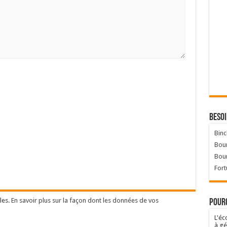
Besoi
Binc
Bour
Bou
Fort
les.
En savoir plus sur la façon dont les données de vos
Pourq
L'éc
à gé