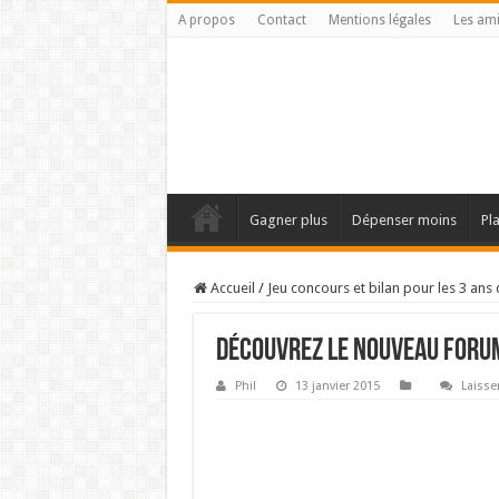
A propos
Contact
Mentions légales
Les am
Gagner plus
Dépenser moins
Pl
Accueil
/
Jeu concours et bilan pour les 3 ans 
Découvrez le nouveau forum
Phil
13 janvier 2015
Laisse