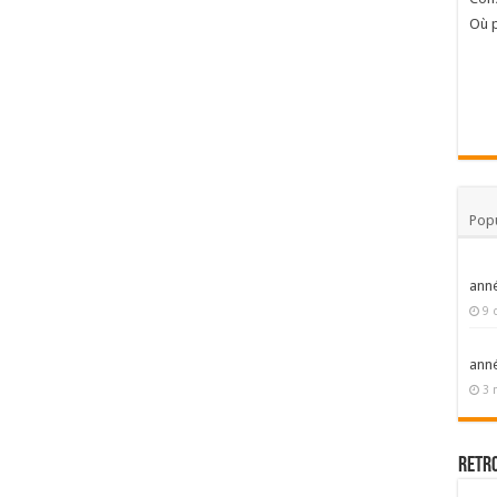
Où p
Popu
ann
9 
ann
3 
Retr