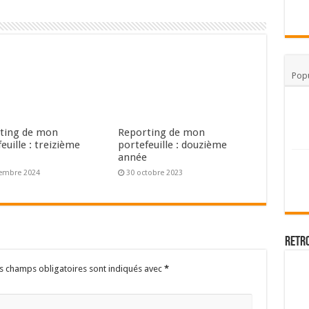
Popu
ting de mon
Reporting de mon
euille : treizième
portefeuille : douzième
e
année
embre 2024
30 octobre 2023
Retr
s champs obligatoires sont indiqués avec
*