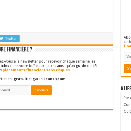
Abon
Twitter
cad
fin
re financière ?
vez-vous à la newsletter pour recevoir chaque semaine les
icles
dans votre boîte aux lettres ainsi qu'un
guide
de 45
es
placements financiers sans risques
.
lètement
gratuit
et garanti
sans spam
.
A lir
Par
Cons
Où p