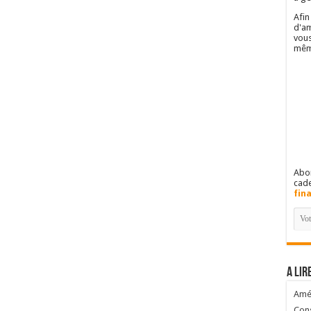
Afin
d'am
vous
mêm
Abon
cad
fin
A lir
Amél
Cons