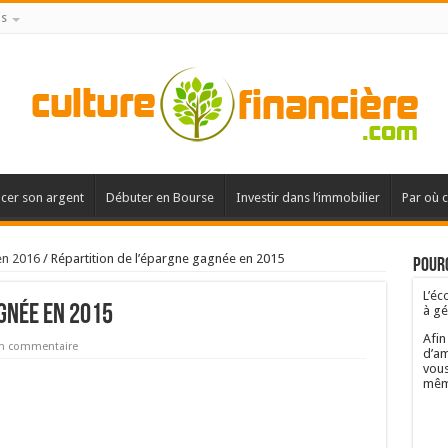
is
acer son argent
Débuter en Bourse
Investir dans l’immobilier
Par où 
en 2016
/
Répartition de l’épargne gagnée en 2015
Pourq
L’éc
gnée en 2015
à gé
Afin
un commentaire
d’am
vous
mêm