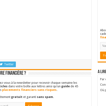
Abon
cad
fin
Twitter
A lir
re financière ?
Par
vez-vous à la newsletter pour recevoir chaque semaine les
Cons
icles
dans votre boîte aux lettres ainsi qu'un
guide
de 45
es
placements financiers sans risques
.
Où p
lètement
gratuit
et garanti
sans spam
.