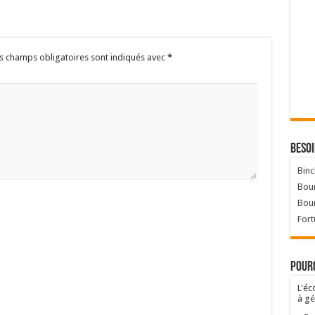
s champs obligatoires sont indiqués avec
*
Besoi
Binc
Bour
Bou
Fort
Pourq
L'éc
à gé