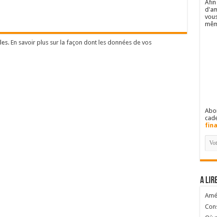
Afin
d'am
vous
mêm
les.
En savoir plus sur la façon dont les données de vos
Abon
cad
fin
A lir
Amél
Cons