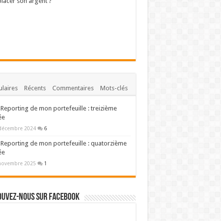
lacer son argent ?
laires
Récents
Commentaires
Mots-clés
Reporting de mon portefeuille : treizième
ée
décembre 2024
6
Reporting de mon portefeuille : quatorzième
ée
novembre 2025
1
ouvez-nous sur Facebook