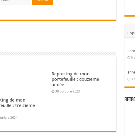
Popu
ann
9 
ann
Reporting de mon
portefeuille : douzième
3 
année
30 octobre 2023
Retr
ting de mon
euille : treizième
e
embre 2024