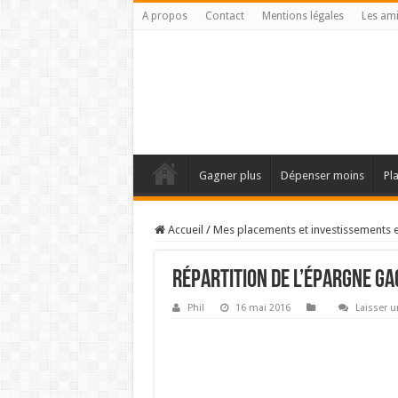
A propos
Contact
Mentions légales
Les am
Gagner plus
Dépenser moins
Pl
Accueil
/
Mes placements et investissements 
Répartition de l’épargne ga
Phil
16 mai 2016
Laisser 