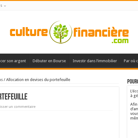
is
acer son argent
Débuter en Bourse
Investir dans l’immobilier
Par où 
ns
/
Allocation en devises du portefeuille
Pourq
L’éc
rtefeuille
à gé
Afin
isser un commentaire
d’am
vous
mêm