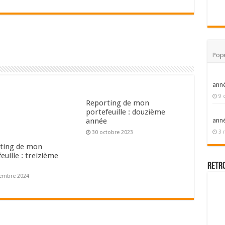
Popu
ann
9 
Reporting de mon
portefeuille : douzième
année
ann
3 
30 octobre 2023
ting de mon
euille : treizième
e
Retr
embre 2024