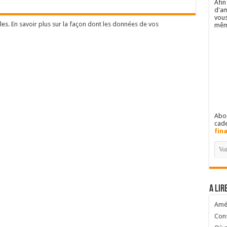
Afin
d'am
vous
les.
En savoir plus sur la façon dont les données de vos
mêm
Abon
cad
fin
A lir
Amél
Cons