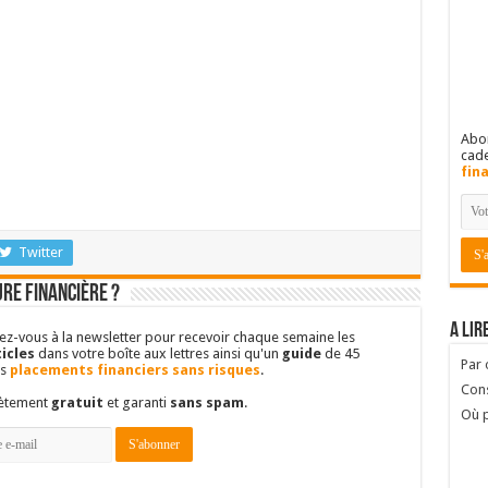
Abon
cad
fin
Twitter
re financière ?
A lir
vez-vous à la newsletter pour recevoir chaque semaine les
icles
dans votre boîte aux lettres ainsi qu'un
guide
de 45
Par
es
placements financiers sans risques
.
Cons
lètement
gratuit
et garanti
sans spam
.
Où p