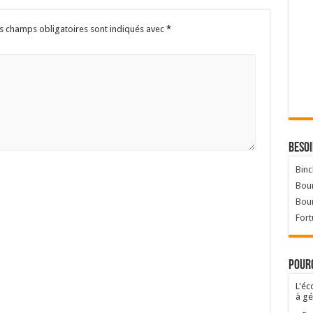
s champs obligatoires sont indiqués avec
*
Besoi
Binc
Bour
Bou
Fort
Pourq
L'éc
à gé