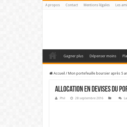
A propos
Contact
Mentions légales
Les am
Gagner plus
Dépenser moins
Pl
Accueil
/
Mon portefeuille boursier après 5 a
Allocation en devises du po
Phil
28 septembre 2016
La