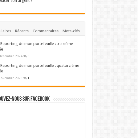
lacer son argent ?
laires
Récents
Commentaires
Mots-clés
Reporting de mon portefeuille : treizième
ée
décembre 2024
6
Reporting de mon portefeuille : quatorzième
ée
novembre 2025
1
ouvez-nous sur Facebook