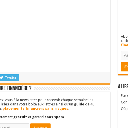
Abon
cad
fin
Twitter
A lir
re financière ?
Par
vez-vous à la newsletter pour recevoir chaque semaine les
Cons
icles
dans votre boîte aux lettres ainsi qu'un
guide
de 45
es
placements financiers sans risques
.
Où p
lètement
gratuit
et garanti
sans spam
.