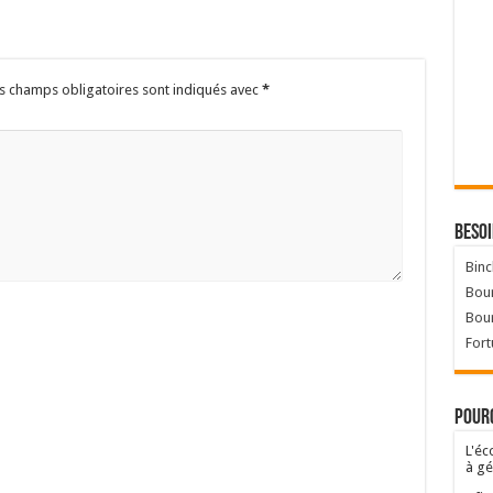
s champs obligatoires sont indiqués avec
*
Besoi
Binc
Bour
Bou
Fort
Pourq
L'éc
à gé