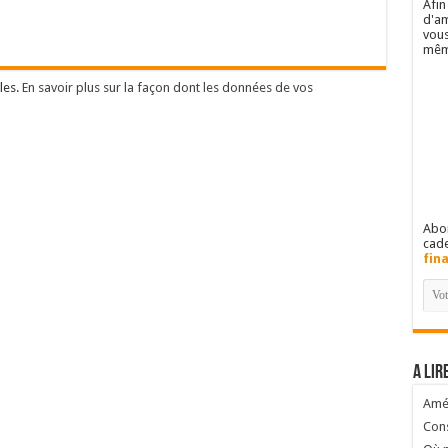
Afin
d'am
vous
mêm
les.
En savoir plus sur la façon dont les données de vos
Abon
cad
fin
A lir
Amél
Cons