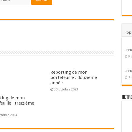
Popu
ann
9 
ann
Reporting de mon
portefeuille : douzième
3 
année
30 octobre 2023
Retr
ting de mon
euille : treizième
e
embre 2024