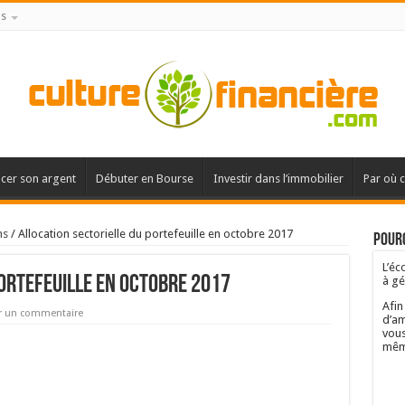
is
acer son argent
Débuter en Bourse
Investir dans l’immobilier
Par où 
ns
/
Allocation sectorielle du portefeuille en octobre 2017
Pourq
L’éc
ortefeuille en octobre 2017
à gé
Afin
r un commentaire
d’am
vous
mêm