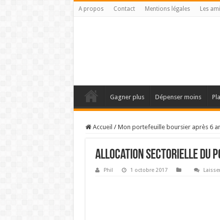
A propos
Contact
Mentions légales
Les am
Gagner plus
Dépenser moins
Pl
Accueil
/
Mon portefeuille boursier après 6 a
Allocation sectorielle du p
Phil
1 octobre 2017
Laisse