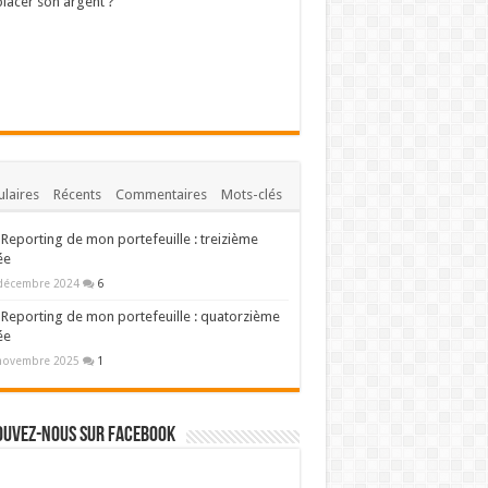
lacer son argent ?
laires
Récents
Commentaires
Mots-clés
Reporting de mon portefeuille : treizième
ée
décembre 2024
6
Reporting de mon portefeuille : quatorzième
ée
novembre 2025
1
ouvez-nous sur Facebook