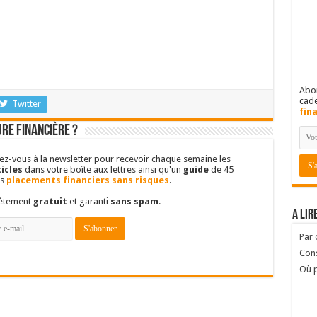
Abon
cad
Twitter
fin
re financière ?
vez-vous à la newsletter pour recevoir chaque semaine les
icles
dans votre boîte aux lettres ainsi qu'un
guide
de 45
es
placements financiers sans risques
.
lètement
gratuit
et garanti
sans spam
.
A lir
Par
Cons
Où p