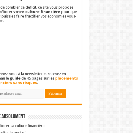
 de combler ce déficit, ce site vous propose
éliorer
votre culture financière
pour que
 puissiez faire fructifier vos économies vous-
e.
nez-vous à la newsletter et recevez en
eau le
guide
de 45 pages sur les
placements
anciers sans risques
.
e absolument
iorer sa culture financière
ulter le best of