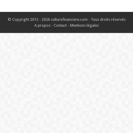
© Copyright 2012 - 2026 culturefinanciere.com - Tous droits réservés
A propos
-
Contact
-
Mentions légales