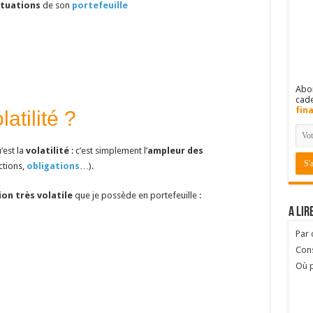
ctuations
de son
portefeuille
Abon
cad
fin
atilité ?
’est la
volatilité
: c’est simplement l’
ampleur des
ctions,
obligations
…).
ion très volatile
que je possède en portefeuille :
A lir
Par
Cons
Où p