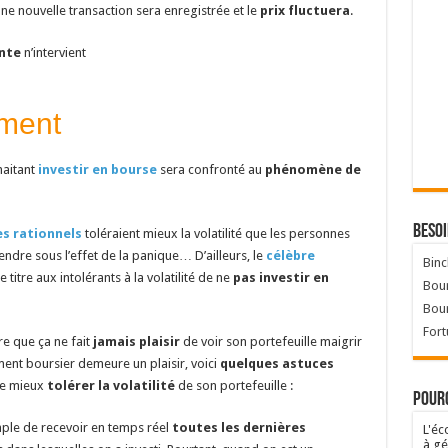
ne nouvelle transaction sera enregistrée et le
prix fluctuera
.
nte
n’intervient
ement
haitant
investir en bourse
sera confronté au
phénomène de
Besoi
es rationnels
toléraient mieux la volatilité que les personnes
vendre sous l’effet de la panique… D’ailleurs, le
célèbre
Binc
e titre aux intolérants à la volatilité de ne
pas investir en
Bour
Bou
Fort
re que ça ne fait
jamais plaisir
de voir son portefeuille maigrir
ment boursier demeure un plaisir, voici
quelques astuces
de mieux
tolérer la volatilité
de son portefeuille :
Pourq
imple de recevoir en temps réel
toutes les dernières
L'éc
à gé