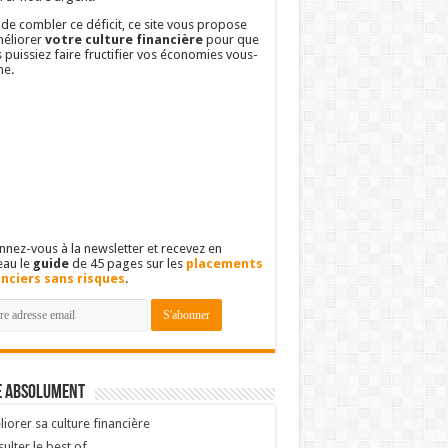
 de combler ce déficit, ce site vous propose
éliorer
votre culture financière
pour que
 puissiez faire fructifier vos économies vous-
e.
nez-vous à la newsletter et recevez en
eau le
guide
de 45 pages sur les
placements
anciers sans risques
.
e absolument
iorer sa culture financière
ulter le best of