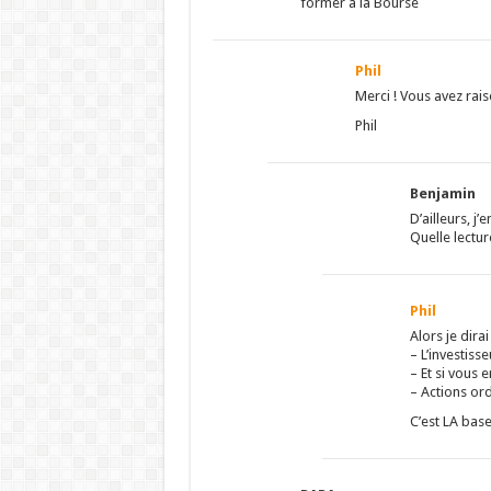
former à la Bourse
Phil
Merci ! Vous avez rai
Phil
Benjamin
D’ailleurs, j
Quelle lectu
Phil
Alors je dirai 
– L’investiss
– Et si vous
– Actions ord
C’est LA bas