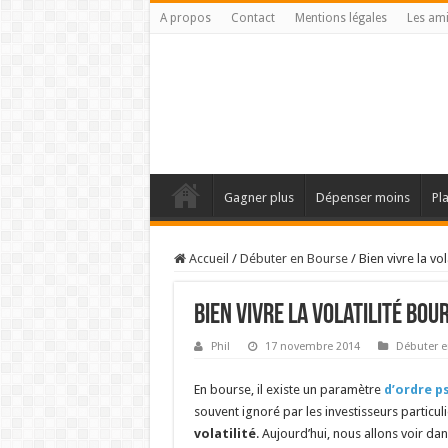
A propos
Contact
Mentions légales
Les am
Gagner plus
Dépenser moins
Pl
Accueil
/
Débuter en Bourse
/
Bien vivre la vol
Bien vivre la volatilité bou
Phil
17 novembre 2014
Débuter e
En bourse, il existe un paramètre
d’ordre p
souvent ignoré par les investisseurs particul
volatilité
. Aujourd’hui, nous allons voir dans