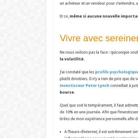
un acheteur et un vendeur pour s’entendre, u
Et ce,
même si aucune nouvelle importa
Vivre avec serein
Ne nous voilons pas la face : quiconque sou
la volatilité
.
J’ai constaté que les
profils psychologiqu
plutôt émotives. Il n’y a rien de pire que de 
investisseur Peter Lynch
conseillait à just
bourse
.
Quel que soit le tempérament, il faut admett
de 10% en une journée. Afin que l’investisse
tirées de mon expérience personnelle afin 
A l’heure d’internet, il est extrêmement s