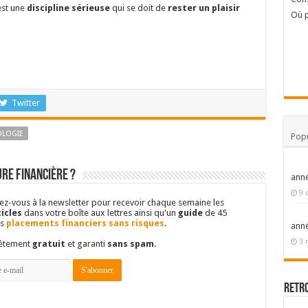
est une
discipline sérieuse
qui se doit de
rester un plaisir
Où p
Twitter
OLOGIE
Popu
re financière ?
ann
9 
vez-vous à la newsletter pour recevoir chaque semaine les
icles
dans votre boîte aux lettres ainsi qu'un
guide
de 45
es
placements financiers sans risques
.
ann
3 
lètement
gratuit
et garanti
sans spam
.
Retr