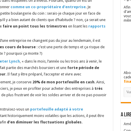
 dans lesquelles on a investi. Pourtant, quand on est un
isonner
comme un co-propriétaire d’entreprise
. Je
Afin
d'am
petite boulangerie du coin : serais-je chaque jour en face de
vous
qu’il y a bien autant de clients que d’habitude ? non, ça serait une
mêm
de
faire un point tous les trimestres
en lisant les
rapports
ne entreprise ne changent pas du jour au lendemain, il est
es cours de bourse
: c’est une perte de temps et ça risque de
ute ? pourquoi ça monte ?)
Peter Lynch
, « dans le mois, l’année ou les trois ans à venir, le
 fait partie des marchés boursiers et une
forte période de
Abon
our
. Il faut y être préparé, l’accepter et vivre avec
cad
fin
llement, je conserve
20% de mon portefeuille en cash
. Ainsi,
ciers, je peux en profiter pour acheter des entreprises à
très
uoi de plus frustrant de voir les soldes arriver et de ne pas pouvoir
onstruisez-vous un
portefeuille adapté à votre
A lir
tant historiquement moins volatiles que les actions, il peut être
 afin
d’en diminuer les fluctuations globales
.
Amél
Cons