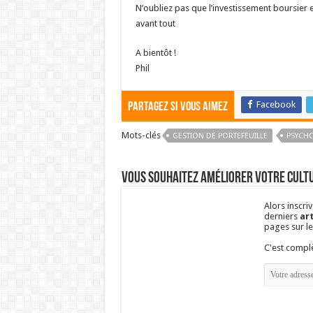
N’oubliez pas que l’investissement boursier 
avant tout
A bientôt !
Phil
Facebook
Partagez si vous aimez
Mots-clés
GESTION DE PORTEFEUILLE
PSYCH
Vous souhaitez améliorer votre cultu
Alors inscri
derniers
art
pages sur l
C'est comp