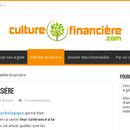
is
acer son argent
Débuter en Bourse
Investir dans l’immobilier
Par où 
atilité boursière
Pourq
L’éc
rsière
à gé
Afin
n Bourse
13 commentaires
d’am
vous
mêm
sychologique
qui est bien
iers à savoir
leur tolérance à la
 cet article quelles sont les