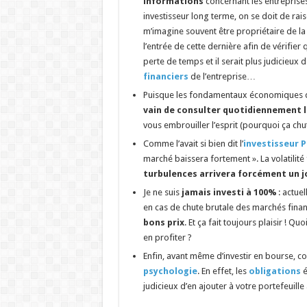
informations
concernant les entreprises
investisseur long terme, on se doit de ra
m’imagine souvent être propriétaire de la 
l’entrée de cette dernière afin de vérifier 
perte de temps et il serait plus judicieux 
financiers
de l’entreprise…
Puisque les fondamentaux économiques d’u
vain de consulter quotidiennement l
vous embrouiller l’esprit (pourquoi ça ch
Comme l’avait si bien dit l’
investisseur 
marché baissera fortement ». La volatilité
turbulences arrivera forcément un j
Je ne suis
jamais investi à 100%
: actue
en cas de chute brutale des marchés finan
bons prix
. Et ça fait toujours plaisir ! Q
en profiter ?
Enfin, avant même d’investir en bourse, c
psychologie
. En effet, les
obligations
é
judicieux d’en ajouter à votre portefeuille