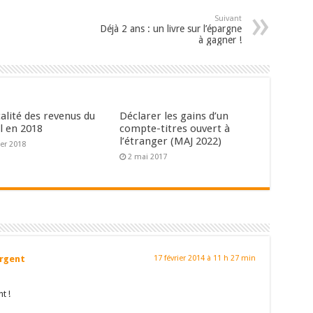
Suivant
Déjà 2 ans : un livre sur l’épargne
à gagner !
calité des revenus du
Déclarer les gains d’un
l en 2018
compte-titres ouvert à
l’étranger (MAJ 2022)
ier 2018
2 mai 2017
Argent
17 février 2014 à 11 h 27 min
t !