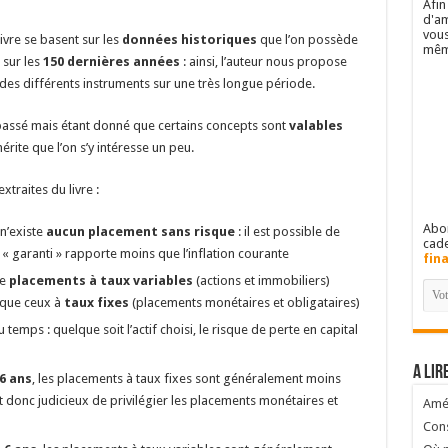
Afin
d'am
vous
livre se basent sur les
données historiques
que l’on possède
mêm
 sur les
150 dernières années
: ainsi, l’auteur nous propose
des différents instruments sur une très longue période.
 passé mais étant donné que certains concepts sont
valables
érite que l’on s’y intéresse un peu.
xtraites du livre :
Abon
 n’existe
aucun placement sans risque
: il est possible de
cad
« garanti » rapporte moins que l’inflation courante
fin
de
placements à taux variables
(actions et immobiliers)
 que ceux à
taux fixes
(placements monétaires et obligataires)
temps : quelque soit l’actif choisi, le risque de perte en capital
A lir
 6 ans
, les placements à taux fixes sont généralement moins
it donc judicieux de privilégier les placements monétaires et
Amél
Cons