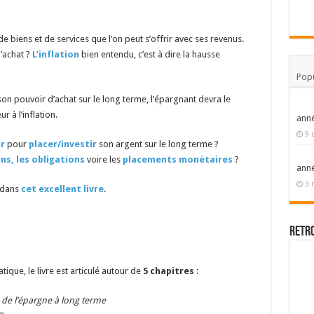
e biens et de services que l’on peut s’offrir avec ses revenus.
’achat ?
L’inflation
bien entendu, c’est à dire la hausse
Popu
son pouvoir d’achat sur le long terme, l’épargnant devra le
r à l’inflation.
ann
9 
ir
pour
placer/investir
son argent sur le long terme ?
ons, les obligations
voire les
placements monétaires
?
ann
3 
 dans
cet excellent livre
.
Retr
que, le livre est articulé autour de
5 chapitres
:
 de l’épargne à long terme