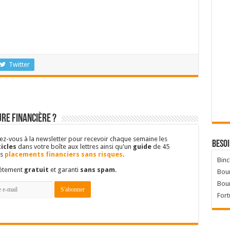
Twitter
re financière ?
vez-vous à la newsletter pour recevoir chaque semaine les
Besoi
icles
dans votre boîte aux lettres ainsi qu'un
guide
de 45
es
placements financiers sans risques
.
Binc
lètement
gratuit
et garanti
sans spam
.
Bour
Bou
Fort