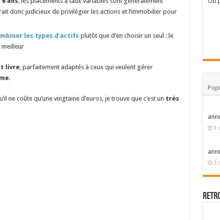
 6 ans
, les placements à taux variables sont généralement
Où p
rait donc judicieux de privilégier les actions et l’immobilier pour
mbiner les types d’actifs
plutôt que d’en choisir un seul : le
 meilleur
t livre
, parfaitement adaptés à ceux qui veulent gérer
rme
.
Popu
qu’il ne coûte qu’une vingtaine d’euros, je trouve que c’est un
très
ann
9 
ann
3 
Retr