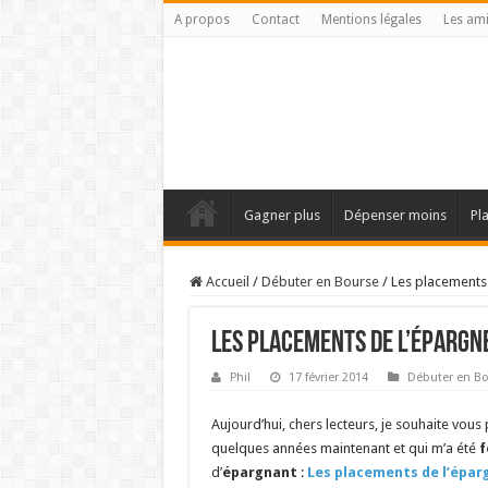
A propos
Contact
Mentions légales
Les am
Gagner plus
Dépenser moins
Pl
Accueil
/
Débuter en Bourse
/
Les placements
Les placements de l’épargn
Phil
17 février 2014
Débuter en B
Aujourd’hui, chers lecteurs, je souhaite vous pr
quelques années maintenant et qui m’a été
f
d’
épargnant
:
Les placements de l’épar