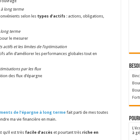
l’ouvrage
 à long terme
convénients selon les
types d’actifs
: actions, obligations,
à long terme
pour le mesurer
actifs et les limites de l’optimisation
tifs afin d’améliorer les performances globales tout en
Besoi
imisations par les flux
stion des flux d’épargne
Binc
Bour
Bou
Fort
ements de l’épargne à long terme
fait parti de mes toutes
Pourq
endre ma vie financière en main.
L'éc
 qu’il est très
facile d’accès
et pourtant très
riche en
à gé