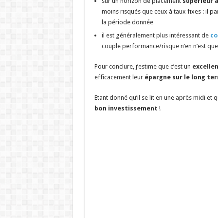
sur un horizon de placement
supérieur à
moins risqués que ceux à taux fixes : il pa
la période donnée
il est généralement plus intéressant de
co
couple performance/risque n’en n’est que
Pour conclure, j’estime que c’est un
excellen
efficacement leur
épargne sur le long te
Etant donné qu’il se lit en une après midi et 
bon investissement
!