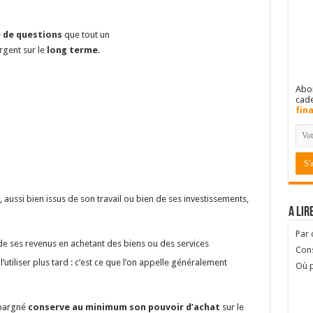
 de questions
que tout un
argent sur le
long terme
.
Abon
cad
fin
, aussi bien issus de son travail ou bien de ses investissements,
A lir
Par
 ses revenus en achetant des biens ou des services
Cons
utiliser plus tard : c’est ce que l’on appelle généralement
Où p
épargné
conserve au minimum son pouvoir d’achat
sur le