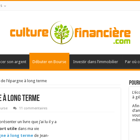
is
acer son argent
Débuter en Bourse
Investir dans l’immobilier
Par où 
 de l’épargne à long terme
Pourq
L’éc
e à long terme
à gé
Afin
ourse
11 commentaires
d’am
vous
mêm
ésenter un livre que j’ai lu il y a
ort utile
dans ma vie
gne à long terme
de Jean-