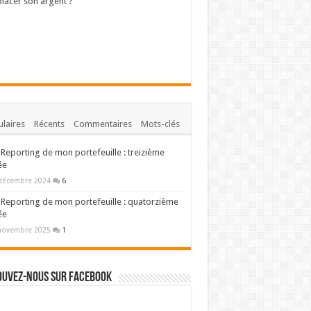
lacer son argent ?
laires
Récents
Commentaires
Mots-clés
Reporting de mon portefeuille : treizième
ée
décembre 2024
6
Reporting de mon portefeuille : quatorzième
ée
novembre 2025
1
ouvez-nous sur Facebook