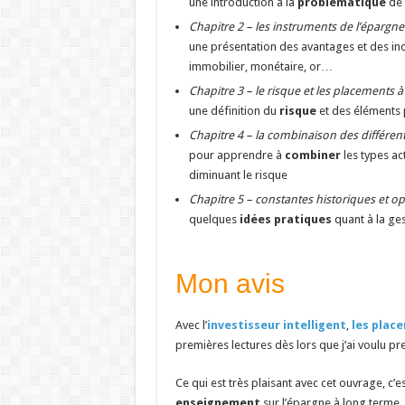
une introduction à la
problématique
de 
Chapitre 2 – les instruments de l’épargne
une présentation des avantages et des in
immobilier, monétaire, or…
Chapitre 3 – le risque et les placements 
une définition du
risque
et des éléments 
Chapitre 4 – la combinaison des différents 
pour apprendre à
combiner
les types ac
diminuant le risque
Chapitre 5 – constantes historiques et opt
quelques
idées pratiques
quant à la ge
Mon avis
Avec l’
investisseur intelligent
,
les plac
premières lectures dès lors que j’ai voulu pr
Ce qui est très plaisant avec cet ouvrage, c’est
enseignement
sur l’épargne à long terme.