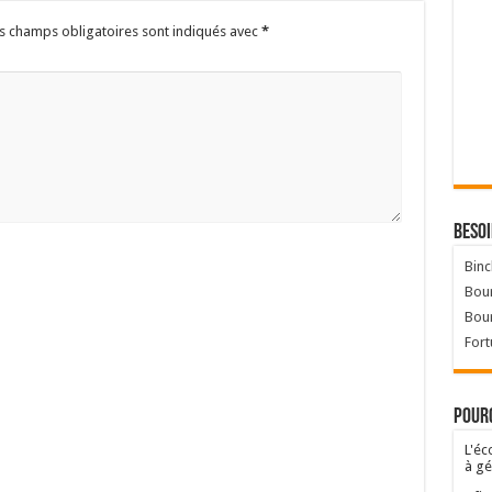
s champs obligatoires sont indiqués avec
*
Besoi
Binc
Bour
Bou
Fort
Pourq
L'éc
à gé