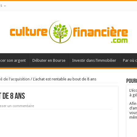
is
acer son argent
Débuter en Bourse
Investir dans l’immobilier
Par où 
té de l'acquisition
/
L’achat est rentable au bout de 8 ans
Pourq
L’éc
 de 8 ans
à gé
Afin
isser un commentaire
d’am
vous
mêm