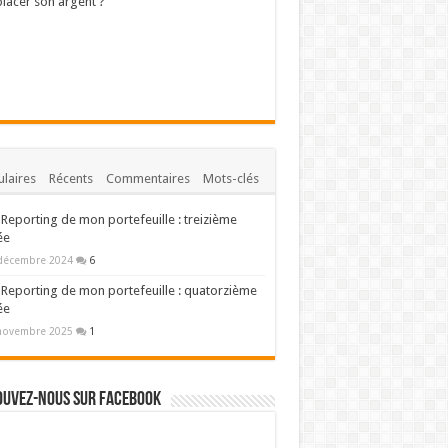
lacer son argent ?
laires
Récents
Commentaires
Mots-clés
Reporting de mon portefeuille : treizième
ée
décembre 2024
6
Reporting de mon portefeuille : quatorzième
ée
novembre 2025
1
ouvez-nous sur Facebook