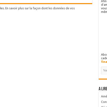
Afin
d'am
vous
les.
En savoir plus sur la façon dont les données de vos
mêm
Abon
cad
fin
A lir
Amél
Cons