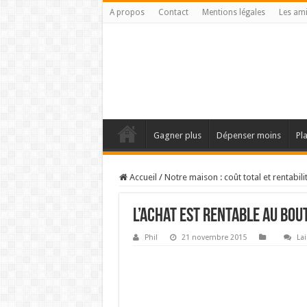
A propos
Contact
Mentions légales
Les am
Gagner plus
Dépenser moins
Pl
Accueil
/
Notre maison : coût total et rentabili
L’achat est rentable au bout
Phil
21 novembre 2015
La