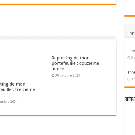
Popu
ann
Reporting de mon
9 
portefeuille : douzième
année
ann
30 octobre 2023
3 
ting de mon
euille : treizième
e
Retr
embre 2024