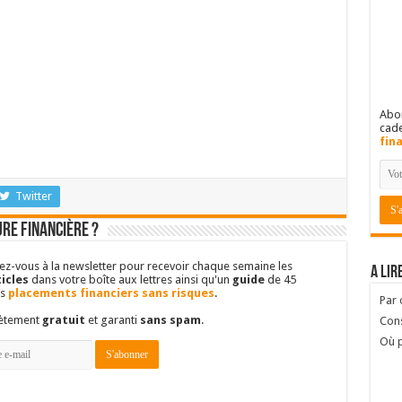
Abon
cad
fin
Twitter
re financière ?
vez-vous à la newsletter pour recevoir chaque semaine les
A lir
icles
dans votre boîte aux lettres ainsi qu'un
guide
de 45
es
placements financiers sans risques
.
Par
lètement
gratuit
et garanti
sans spam
.
Cons
Où p