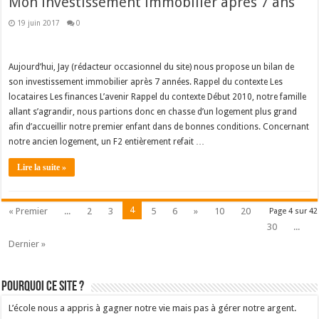
Mon investissement immobilier après 7 ans
19 juin 2017
0
Aujourd’hui, Jay (rédacteur occasionnel du site) nous propose un bilan de
son investissement immobilier après 7 années. Rappel du contexte Les
locataires Les finances L’avenir Rappel du contexte Début 2010, notre famille
allant s’agrandir, nous partions donc en chasse d’un logement plus grand
afin d’accueillir notre premier enfant dans de bonnes conditions. Concernant
notre ancien logement, un F2 entièrement refait …
Lire la suite »
4
« Premier
...
2
3
5
6
»
10
20
Page 4 sur 42
30
...
Dernier »
Pourquoi ce site ?
L’école nous a appris à gagner notre vie mais pas à gérer notre argent.