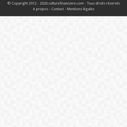
© Copyright 2012 - 2026 culturefinanciere.com - Tous droits réservés
A propos
-
Contact
-
Mentions légales