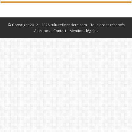
© Copyright 2012 - 2026 culturefinanciere.com - Tous droits réservés
A propos
-
Contact
-
Mentions légales