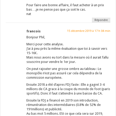
Pour faire une bonne affaire, il faut acheter à un prix
bas….je ne pense pas que ça soit le cas.
nat
Répondre
francois
15 décembre 2019 à 17 h 04 min
Bonjour Phil,
Merci pour cette analyse.
J’ai à peu près la même évaluation que toi à savoir vers
15-16€.
Mais nous avons eu tort dans la mesure où il aurait fallu
souscrire pour vendre le 1er jour.
On peut rajouter une grosse ombre au tableau : Le
monopôle n’est pas assuré car cela dépendra de la
commission européene.
Ensuite 2018 a été d’apres FDJ faste : Elle a gagné 3-4
millions de CA grace à la coupe du monde de foot (paris
sportifs). Donc il faut s’attendre à une baisse du CA.
Ensuite la FDJ a financé en 2019 son introduction,
rémunération des intermédiaires (0.8% de 52% de
191millions) et publicité.
Au bas mot 5 millions. ESt ce que cela sera sur 2019,