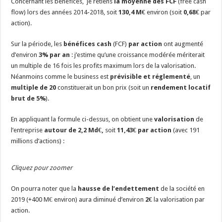
Concernant les bénéfices, je retiens
la moyenne des FCF
(free cash
flow) lors des années 2014-2018, soit
130,4 M€
environ (soit
0,68€
par
action).
Sur la période, les
bénéfices cash
(FCF)
par action
ont augmenté
d’environ
3% par an
: j’estime qu’une croissance modérée mériterait
un multiple de 16 fois les profits maximum lors de la valorisation.
Néanmoins comme le business est
prévisible et réglementé
, un
multiple de 20
constituerait un bon prix (soit un
rendement locatif
brut de 5%
).
En appliquant la formule ci-dessus, on obtient une
valorisation
de
l’entreprise
autour de 2,2 Md€,
soit
11,43€ par action
(avec 191
millions d’actions) :
Cliquez pour zoomer
On pourra noter que la
hausse de l’endettement
de la société en
2019 (+400 M€ environ) aura diminué d’environ
2€
la valorisation par
action.