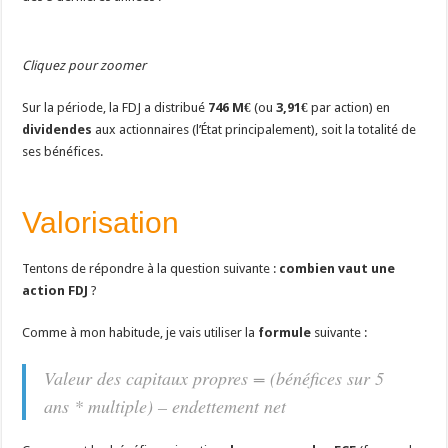
Cliquez pour zoomer
Sur la période, la FDJ a distribué
746 M€
(ou
3,91€
par action) en
dividendes
aux actionnaires (l’État principalement), soit la totalité de
ses bénéfices.
Valorisation
Tentons de répondre à la question suivante :
combien vaut une
action FDJ
?
Comme à mon habitude, je vais utiliser la
formule
suivante :
Valeur des capitaux propres = (bénéfices sur 5
ans * multiple) – endettement net