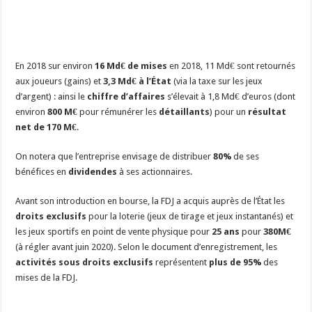
En 2018 sur environ
16 Md€ de mises
en 2018, 11 Md€ sont retournés
aux joueurs (gains) et
3,3 Md€ à l’État
(via la taxe sur les jeux
d’argent) : ainsi le
chiffre d’affaires
s’élevait à 1,8 Md€ d’euros (dont
environ
800 M€
pour rémunérer les
détaillants
) pour un
résultat
net de 170 M€
.
On notera que l’entreprise envisage de distribuer
80%
de ses
bénéfices en
dividendes
à ses actionnaires.
Avant son introduction en bourse, la FDJ a acquis auprès de l’État les
droits exclusifs
pour la loterie (jeux de tirage et jeux instantanés) et
les jeux sportifs en point de vente physique pour
25 ans
pour
380M€
(à régler avant juin 2020). Selon le document d’enregistrement, les
activités sous droits exclusifs
représentent
plus de 95%
des
mises de la FDJ.