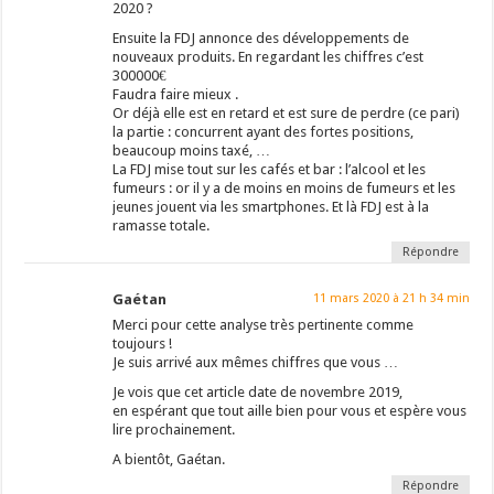
2020 ?
Ensuite la FDJ annonce des développements de
nouveaux produits. En regardant les chiffres c’est
300000€
Faudra faire mieux .
Or déjà elle est en retard et est sure de perdre (ce pari)
la partie : concurrent ayant des fortes positions,
beaucoup moins taxé, …
La FDJ mise tout sur les cafés et bar : l’alcool et les
fumeurs : or il y a de moins en moins de fumeurs et les
jeunes jouent via les smartphones. Et là FDJ est à la
ramasse totale.
Répondre
Gaétan
11 mars 2020 à 21 h 34 min
Merci pour cette analyse très pertinente comme
toujours !
Je suis arrivé aux mêmes chiffres que vous …
Je vois que cet article date de novembre 2019,
en espérant que tout aille bien pour vous et espère vous
lire prochainement.
A bientôt, Gaétan.
Répondre