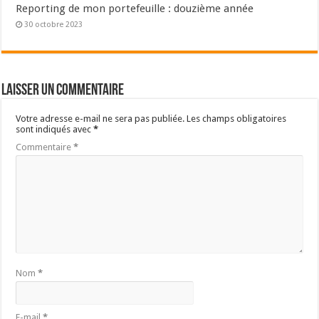
E-mail
*
Site web
Ce site utilise Akismet pour réduire les indésirables.
En savoir plus sur la
façon dont les données de vos commentaires sont traitées
.
Pourquoi ce site ?
L’école nous a appris à gagner notre vie mais pas à gérer notre argent.
Afin de combler ce déficit, ce site vous propose d’améliorer
votre
culture financière
pour que vous puissiez faire fructifier vos
économies vous-même.