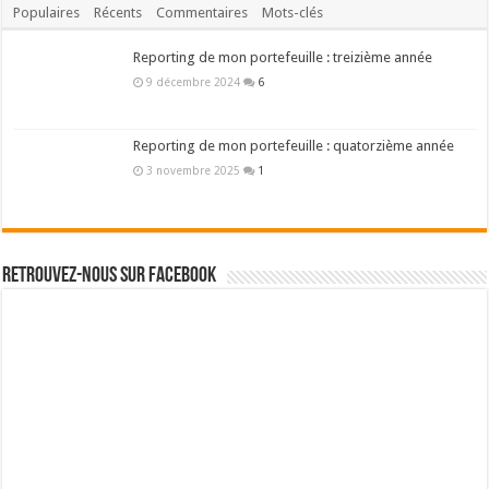
Besoin d'un parrainage ?
Binck – Mon courtier en bourse (PEA/PME)
Bourse Direct – Mon courtier en bourse (PEA)
Boursorama – Ma banque en ligne
Fortunéo – Ma meilleure assurance vie
© Copyright 2012 - 2026 culturefinanciere.com - Tous droits réservés
A propos
-
Contact
-
Mentions légales