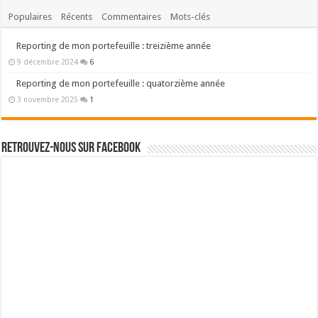
Besoin d'un parrainage ?
Binck – Mon courtier en bourse (PEA/PME)
Bourse Direct – Mon courtier en bourse (PEA)
Boursorama – Ma banque en ligne
Fortunéo – Ma meilleure assurance vie
Pourquoi ce site ?
L'école nous a appris à gagner notre vie mais pas à gérer notre argent.
Afin de combler ce déficit, ce site vous propose d'améliorer
votre
culture financière
pour que vous puissiez faire fructifier vos
économies vous-même.