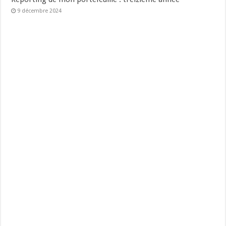
9 décembre 2024
Reporting de mon portefeuille : douzième année
30 octobre 2023
Laisser un commentaire
Votre adresse e-mail ne sera pas publiée.
Les champs obligatoires
sont indiqués avec
*
Commentaire
*
Nom
*