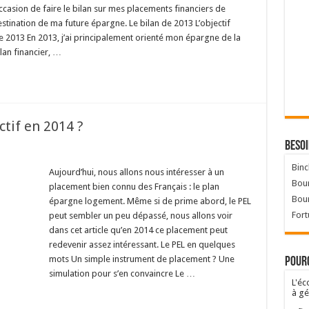
casion de faire le bilan sur mes placements financiers de
stination de ma future épargne. Le bilan de 2013 L’objectif
e 2013 En 2013, j’ai principalement orienté mon épargne de la
lan financier, …
ctif en 2014 ?
Besoi
Binc
Aujourd’hui, nous allons nous intéresser à un
Bour
placement bien connu des Français : le plan
Bou
épargne logement. Même si de prime abord, le PEL
Fort
peut sembler un peu dépassé, nous allons voir
dans cet article qu’en 2014 ce placement peut
redevenir assez intéressant. Le PEL en quelques
mots Un simple instrument de placement ? Une
Pourq
simulation pour s’en convaincre Le …
L'éc
à gé