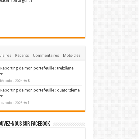
lacer son argent ?
laires
Récents
Commentaires
Mots-clés
Reporting de mon portefeuille : treizième
ée
décembre 2024
6
Reporting de mon portefeuille : quatorzième
ée
novembre 2025
1
ouvez-nous sur Facebook