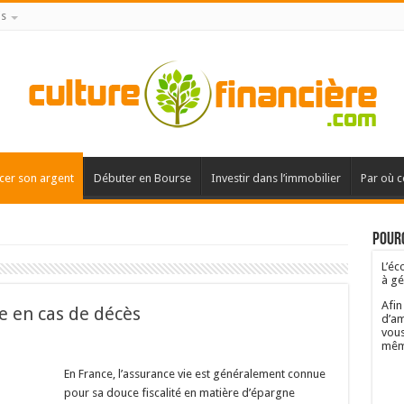
is
cer son argent
Débuter en Bourse
Investir dans l’immobilier
Par où 
Pourq
L’éc
à gé
Afin
ie en cas de décès
d’am
vous
mêm
En France, l’assurance vie est généralement connue
pour sa douce fiscalité en matière d’épargne