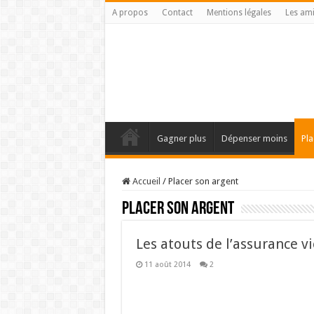
A propos
Contact
Mentions légales
Les am
Gagner plus
Dépenser moins
Pla
Accueil
/
Placer son argent
Placer son argent
Les atouts de l’assurance v
11 août 2014
2