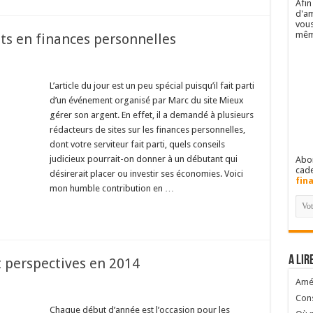
Afin
d'am
vous
mêm
ts en finances personnelles
L’article du jour est un peu spécial puisqu’il fait parti
d’un événement organisé par Marc du site Mieux
gérer son argent. En effet, il a demandé à plusieurs
rédacteurs de sites sur les finances personnelles,
dont votre serviteur fait parti, quels conseils
judicieux pourrait-on donner à un débutant qui
Abon
cad
désirerait placer ou investir ses économies. Voici
fin
mon humble contribution en …
A lir
t perspectives en 2014
Amél
Cons
Chaque début d’année est l’occasion pour les