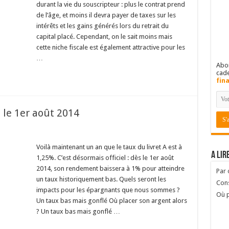
durant la vie du souscripteur : plus le contrat prend
de l’âge, et moins il devra payer de taxes sur les
intérêts et les gains générés lors du retrait du
capital placé. Cependant, on le sait moins mais
cette niche fiscale est également attractive pour les
…
Abon
cad
fin
 le 1er août 2014
Voilà maintenant un an que le taux du livret A est à
A lir
1,25%. C’est désormais officiel : dès le 1er août
2014, son rendement baissera à 1% pour atteindre
Par
un taux historiquement bas. Quels seront les
Cons
impacts pour les épargnants que nous sommes ?
Où p
Un taux bas mais gonflé Où placer son argent alors
? Un taux bas mais gonflé …