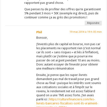
rapportent pas grand chose.
Que penses tu de profiter des offres qui te garantissent
5% pendant 3 mois + 50€ (exemple ing direct), puis de
continuer comme ça au grès des promotions !
Répondre
Phil
19 mai 2014 à 19 h 05 min
Bonsoir,
J’investis plus de capital en bourse, non pas car
les placements ne rapportent rien (c’est normal
car ils sont « sans risques » et liés à l’inflation),
mais plutôt car j’estime que je pourrai me
passer de cet argent pendant 10 ans au moins.
Donc autant essayer de l’investir pour obtenir
une meilleure rémunération
Ensuite, je pense que les super-livrets
demandent pas mal de travail pour pas grand
chose au final : puisque les intérêts sont soumis
aux cotisations sociales et à l’impôt sur le
revenu, le rendement net est assez faiblard
quand on a une TMI assez forte. J’en avais
parlé ici :
https://culturefinanciere.com/les-
livrets-bancaires-fiscalises-sont-ils-vraiment-