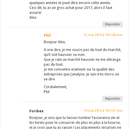
quelques années et peut-être encore cette année.
Ceci dit, tu as un gros achat pour 2017, alors il faut
assurer
Alex
Répondre
Phil
12 mai 2014 à 18 h 06 min
Bonjour Alex,
A vrai dire, je me soucis pas du tout du marché,
qu’il soit haussier ou non.
Que je rate un marché haussier ne me dérange
pas du tout.
Je me concentre vraiment sur la qualité des
entreprises que j’analyse. Je suis très micro on
va dire
Cordialement,
Phil
Répondre
Foribex
19 mai 2014 à 18 h 41 min
Bonjour, je vois que tu laisses tomber l’assurance vie et
les livrets pour te consacrer de plus en plus à la bourse,
et je crois que tu as raison ! Les placements sécurisés ne