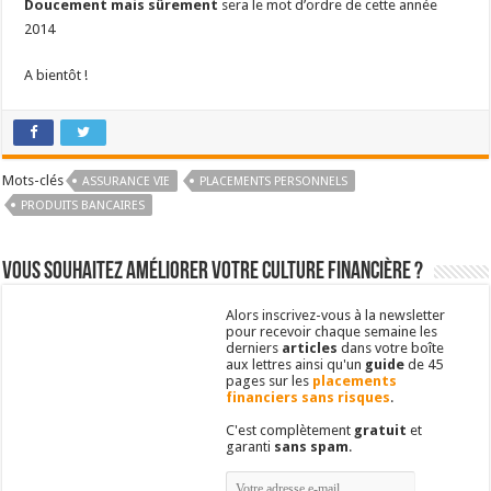
Doucement mais sûrement
sera le mot d’ordre de cette année
2014
A bientôt !
Mots-clés
ASSURANCE VIE
PLACEMENTS PERSONNELS
PRODUITS BANCAIRES
Vous souhaitez améliorer votre culture financière ?
Alors inscrivez-vous à la newsletter
pour recevoir chaque semaine les
derniers
articles
dans votre boîte
aux lettres ainsi qu'un
guide
de 45
pages sur les
placements
financiers sans risques
.
C'est complètement
gratuit
et
garanti
sans spam
.