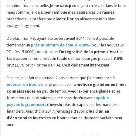
situation fiscale actuelle.
Je ne sais pas
si ça sera le cas dans le futur
mais comme j’ai déjà bien renfloué mes assurances vie l’année
précédente, je préfère me
diversifier
en alimentant mon plan
épargne logement.
De plus, mon PEL ayant été ouvert avant 2011, il m’est possible
demander un
prêt minimum de 150€ à 4,20%
(pour les nouveaux
PEL c’est 5 000€) pour toucher l’
intégralité de la prime d’état
et
faire passer la rémunération totale de mon épargne placée à
3,5%
brut (2,5% brut + prime de 1%). C’est clairement intéressant
Ensuite, cela fait maintenant 2 ans et demi que j’ai commencé à
investir en bourse
, et je pense avoir
amélioré grandement mes
connaissances
en peu de temps. Avec l’expérience glanée et les
formations que j’ai suivies, je me sens dorénavant
capable
psychologiquement
d’investir plus de capital sur les marchés
financiers. Ainsi d’ici à 2017, j’envisage d’avoir
plus d’un an
d’économies investies
en bourse tout en dormant parfaitement
bien.