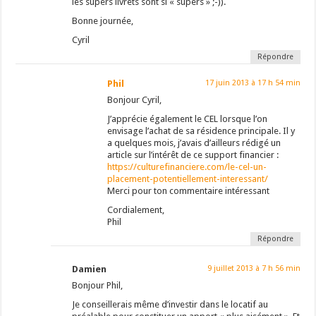
les supers livrets sont si « supers » ;-)).
Bonne journée,
Cyril
Répondre
Phil
17 juin 2013 à 17 h 54 min
Bonjour Cyril,
J’apprécie également le CEL lorsque l’on
envisage l’achat de sa résidence principale. Il y
a quelques mois, j’avais d’ailleurs rédigé un
article sur l’intérêt de ce support financier :
https://culturefinanciere.com/le-cel-un-
placement-potentiellement-interessant/
Merci pour ton commentaire intéressant
Cordialement,
Phil
Répondre
Damien
9 juillet 2013 à 7 h 56 min
Bonjour Phil,
Je conseillerais même d’investir dans le locatif au