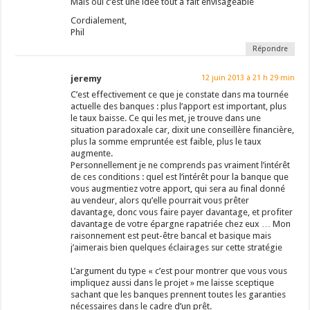
Mais oui c’est une idée tout à fait envisageable
Cordialement,
Phil
Répondre
jeremy
12 juin 2013 à 21 h 29 min
C’est effectivement ce que je constate dans ma tournée
actuelle des banques : plus l’apport est important, plus
le taux baisse. Ce qui les met, je trouve dans une
situation paradoxale car, dixit une conseillère financière,
plus la somme empruntée est faible, plus le taux
augmente.
Personnellement je ne comprends pas vraiment l’intérêt
de ces conditions : quel est l’intérêt pour la banque que
vous augmentiez votre apport, qui sera au final donné
au vendeur, alors qu’elle pourrait vous prêter
davantage, donc vous faire payer davantage, et profiter
davantage de votre épargne rapatriée chez eux … Mon
raisonnement est peut-être bancal et basique mais
j’aimerais bien quelques éclairages sur cette stratégie
L’argument du type « c’est pour montrer que vous vous
impliquez aussi dans le projet » me laisse sceptique
sachant que les banques prennent toutes les garanties
nécessaires dans le cadre d’un prêt.