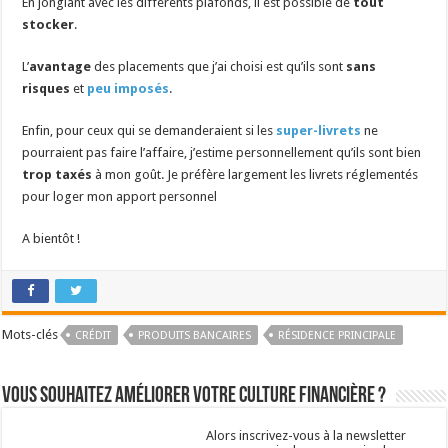
En jonglant avec les différents plafonds, il est possible de
tout
stocker
.
L’
avantage
des placements que j’ai choisi est qu’ils sont
sans
risques
et
peu imposés
.
Enfin, pour ceux qui se demanderaient si les
super-livrets
ne
pourraient pas faire l’affaire, j’estime personnellement qu’ils sont bien
trop taxés
à mon goût. Je préfère largement les livrets réglementés
pour loger mon apport personnel
A bientôt !
Mots-clés
CRÉDIT
PRODUITS BANCAIRES
RÉSIDENCE PRINCIPALE
Vous souhaitez améliorer votre culture financière ?
Alors inscrivez-vous à la newsletter