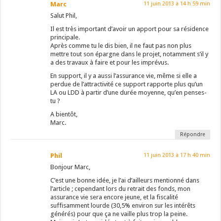
Marc
11 juin 2013 à 14 h 59 min
Salut Phil,
Il est très important d’avoir un apport pour sa résidence
principale.
Après comme tu le dis bien, il ne faut pas non plus
mettre tout son épargne dans le projet, notamment s’il y
a des travaux à faire et pour les imprévus.
En support, il y a aussi l’assurance vie, même si elle a
perdue de l’attractivité ce support rapporte plus qu’un
LA ou LDD à partir d’une durée moyenne, qu’en penses-
tu ?
A bientôt,
Marc.
Répondre
Phil
11 juin 2013 à 17 h 40 min
Bonjour Marc,
C’est une bonne idée, je l’ai d’ailleurs mentionné dans
l’article ; cependant lors du retrait des fonds, mon
assurance vie sera encore jeune, et la fiscalité
suffisamment lourde (30,5% environ sur les intérêts
générés) pour que ça ne vaille plus trop la peine.