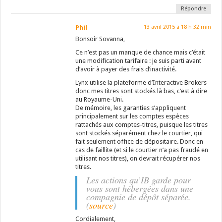
Répondre
Phil
13 avril 2015 à 18 h 32 min
Bonsoir Sovanna,
Ce n’est pas un manque de chance mais c’était
une modification tarifaire : je suis parti avant
d’avoir à payer des frais d’inactivité.
Lynx utilise la plateforme d’Interactive Brokers
donc mes titres sont stockés là bas, c’est à dire
au Royaume-Uni.
De mémoire, les garanties s’appliquent
principalement sur les comptes espèces
rattachés aux comptes-titres, puisque les titres
sont stockés séparément chez le courtier, qui
fait seulement office de dépositaire. Donc en
cas de faillite (et si le courtier n’a pas fraudé en
utilisant nos titres), on devrait récupérer nos
titres.
Les actions qu’IB garde pour
vous sont hébergées dans une
compagnie de dépôt séparée.
(
source
)
Cordialement,