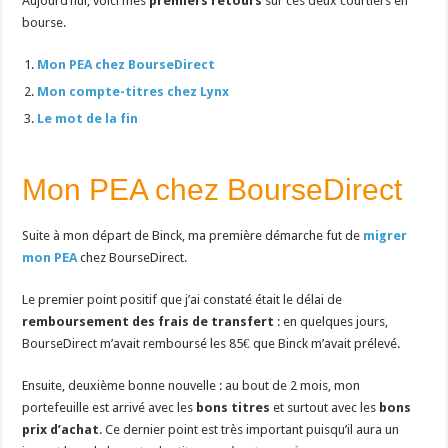
Aujourd’hui, voici mes
premiers retours
sur ces deux courtiers en
bourse.
Mon PEA chez BourseDirect
Mon compte-titres chez Lynx
Le mot de la fin
Mon PEA chez BourseDirect
Suite à mon départ de Binck, ma première démarche fut de
migrer
mon PEA
chez BourseDirect.
Le premier point positif que j’ai constaté était le délai de
remboursement des frais de transfert
: en quelques jours,
BourseDirect m’avait remboursé les 85€ que Binck m’avait prélevé.
Ensuite, deuxième bonne nouvelle : au bout de 2 mois, mon
portefeuille est arrivé avec les
bons titres
et surtout avec les
bons
prix d’achat
. Ce dernier point est très important puisqu’il aura un