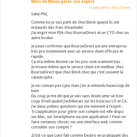
Marc de Mieux gérer son argent
13 avril 2015 à 10 h 27 min
Salut Phil,
Comme toi je suis parti de chez Binck quand ils ont
instaurés des frais d’inactivité.
J’ai migré mon PEA chez BourseDirect et un CTO chez un
autre broker.
Je peux confirmer que BourseDirect est une entreprise
très pro notamment avec un service client efficace et
rapide.
Ca m’a même étonné car les prix sont vraiment bas…
Je trouve même que le service client est meilleur chez
BourseDirect que chez Binck chez qui c’est souvent la
catastrophe.
Je ne connais pas Lynx mais j’en ai entendu beaucoup de
bien
Du coup je me dit que je vais sans doute jeter un bon
coup d’oeil quand j’achèterais sur les bourses US et CA.
J’ai deux petites questions qui me viennent à l’esprit :
1) L’application pour gérer son compte est-elle dispo
sur Mac, sur Smartphone via une application ? Peut-on
faire certaines choses sur une interface web comme
consulter son compte ?
2) Est-ce que Lynx fait comme Degiro en pratiquant des