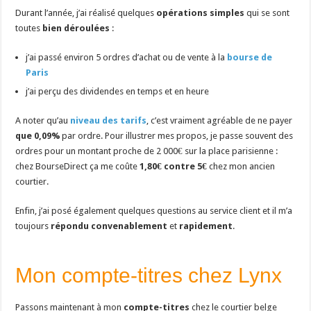
Durant l’année, j’ai réalisé quelques
opérations simples
qui se sont
toutes
bien déroulées
:
j’ai passé environ 5 ordres d’achat ou de vente à la
bourse de
Paris
j’ai perçu des dividendes en temps et en heure
A noter qu’au
niveau des tarifs
, c’est vraiment agréable de ne payer
que 0,09%
par ordre. Pour illustrer mes propos, je passe souvent des
ordres pour un montant proche de 2 000€ sur la place parisienne :
chez BourseDirect ça me coûte
1,80€ contre 5€
chez mon ancien
courtier.
Enfin, j’ai posé également quelques questions au service client et il m’a
toujours
répondu convenablement
et
rapidement
.
Mon compte-titres chez Lynx
Passons maintenant à mon
compte-titres
chez le courtier belge