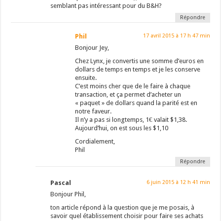
semblant pas intéressant pour du B&H?
Répondre
Phil
17 avril 2015 à 17 h 47 min
Bonjour Jey,
Chez Lynx, je convertis une somme d’euros en
dollars de temps en temps et je les conserve
ensuite.
C’est moins cher que de le faire à chaque
transaction, et ça permet d’acheter un
« paquet » de dollars quand la parité est en
notre faveur.
Il n’y a pas si longtemps, 1€ valait $1,38.
Aujourd’hui, on est sous les $1,10
Cordialement,
Phil
Répondre
Pascal
6 juin 2015 à 12 h 41 min
Bonjour Phil,
ton article répond à la question que je me posais, à
savoir quel établissement choisir pour faire ses achats