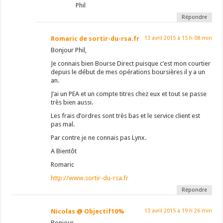
Phil
Répondre
Romaric de sortir-du-rsa.fr
13 avril 2015 à 15 h 08 min
Bonjour Phil,
Je connais bien Bourse Direct puisque c’est mon courtier
depuis le début de mes opérations boursières il y a un
an.
J’ai un PEA et un compte titres chez eux et tout se passe
très bien aussi.
Les frais d’ordres sont très bas et le service client est
pas mal.
Par contre je ne connais pas Lynx.
A Bientôt
Romaric
http://www.sortir-du-rsa.fr
Répondre
Nicolas @ Objectif10%
13 avril 2015 à 19 h 26 min
Bonjour,