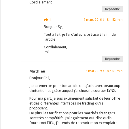
Cordialement
Répondre
Phil
7 mars 2016 à 18 h 52 min
Bonjour Syl,
Tout à fait, je l’ai d’ailleurs précisé à la fin de
l’article
Cordialement,
Phil
Répondre
Mathieu
8 mai 2019 à 18 h 01 min
Bonjour Phil,
Je te remercie pour ton article que j’ai lu avec beaucoup
d’intention et grâce auquel j’ai choisi le courtier LYNX.
Pour ma part, je suis extêmement satisfait de leur offre
et des différentes interfaces de trading qu’ils
proposent.
De plus, les tarifications pour les marchés étrangers
sont très compétitifs. J’ai également ouï-dire qu’ils
fourniront l’IFU, j’attends de recevoir mon exemplaire.