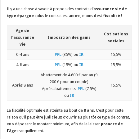
Il y a une chose à savoir à propos des contrats d’
assurance vie de
type épargne
: plus le contrat est ancien, moins il est
fiscalisé
!
Age de
Cotisations
l’assurance
Imposition des gains
sociales
vie
0-4 ans
PFL
(35%) ou
IR
15,5%
4-8 ans
PFL
(15%) ou
IR
15,5%
Abattement de 4 600 € par an (9
200 € pour un couple)
Après 8 ans
15,5%
Après abattements,
PFL
(7,5%)
ou
IR
La fiscalité optimale est atteinte au bout de
8 ans
. C’est pour cette
raison qu’il peut être
judicieux
d’ouvrir au plus tôt ce type de contrat,
en y déposant le montant minimum, afin de le laisser
prendre de
l’âge
tranquillement.