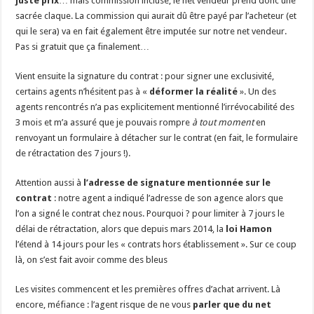
juste prix
… mais commission incluse, le net vendeur prend donc une
sacrée claque. La commission qui aurait dû être payé par l’acheteur (et
qui le sera) va en fait également être imputée sur notre net vendeur.
Pas si gratuit que ça finalement…
Vient ensuite la signature du contrat : pour signer une exclusivité,
certains agents n’hésitent pas à «
déformer la réalité
». Un des
agents rencontrés n’a pas explicitement mentionné l’irrévocabilité des
3 mois et m’a assuré que je pouvais rompre
à tout moment
en
renvoyant un formulaire à détacher sur le contrat (en fait, le formulaire
de rétractation des 7 jours !).
Attention aussi à
l’adresse de signature mentionnée sur le
contrat
: notre agent a indiqué l’adresse de son agence alors que
l’on a signé le contrat chez nous. Pourquoi ? pour limiter à 7 jours le
délai de rétractation, alors que depuis mars 2014, la
loi Hamon
l’étend à 14 jours pour les « contrats hors établissement ». Sur ce coup
là, on s’est fait avoir comme des bleus
Les visites commencent et les premières offres d’achat arrivent. Là
encore, méfiance : l’agent risque de ne vous
parler que du net