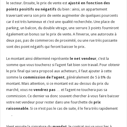
le secteur. Ensuite, le prix de vente est
ajusté en fonction des
points positifs ou négatifs
du bien : ainsi, un appartement
traversant verra son prix de vente augmenter de quelques pourcents
car il est très lumineux et c’est une qualité recherchée. Une place de
parking, un balcon, du double vitrage, une serrure 3 points fourniront
également un bonus sur le prix de vente. A l’inverse, une autoroute à
deux pas, pas de commerces de proximité, ou une rue très passante
sont des point négatifs qui feront baisser le prix.
Le montant ainsi déterminé représente
le net vendeur
, c’est la
somme que vous toucherez si l’agent fait bien son travail. Pour obtenir
le prix final qui sera proposé aux acheteurs, il faut ajouter à cette
somme la
commission de l’agent
, généralement de 5 à 8% du
montant. Mais attention, si ce montant est au-dessus du prix du
marché, vous ne
vendrez pas
… et l’agent ne touchera pas sa
commission. Ce dernier va donc souvent chercher à vous faire baisser
votre net vendeur pour rester dans une fourchette de
prix
raisonnable
. Si ce n’est pas le cas de suite, il le fera très rapidement
.
Vient ensuite la signature du
mandat
, le contrat qui va vous lier à