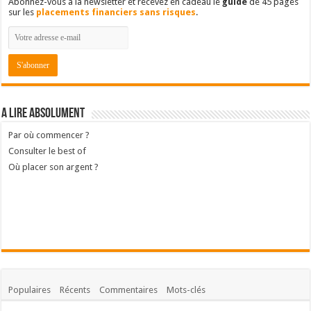
Abonnez-vous à la newsletter et recevez en cadeau le
guide
de 45 pages
sur les
placements financiers sans risques
.
A lire absolument
Par où commencer ?
Consulter le best of
Où placer son argent ?
Populaires
Récents
Commentaires
Mots-clés