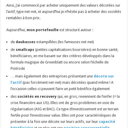
Ainsi, j’ai commencé par acheter uniquement des valeurs décotées sur
l’actif, type net-net, et aujourd’hui je n’hésite pas à acheter des sociétés
rentables à bon prix.
Aujourd’hui,
mon portefeuille
est structuré autour :
de
daubasses
estampillées (les fameuses net-net)
de
smallcaps
(petites capitalisations boursières) en bonne santé,
bénéficiaires, en me basant sur des critères développés dans la
formule magique de Greenblatt ou encore selon l’échelle de
Piotroski
… mais également des entreprises présentant une
décote sur
l’actif
(pas forcément net-net) mais décotées quand même ! A
l’occasion celles-ci peuvent faire un petit bénéfice également
des
sociétés en recovery
qui, en gros, reviennent de l’enfer (= la
crise financière aux US). Elles ont de gros problèmes en voie de
régularisation (AIG et BAC). Ce type d’investissement est un terrain
fertile pour l’investisseur value. Elles ont pour caractéristiques de
présenter à la fois une décote sur leurs actifs, sur leur
capacité
bénéficiaire
et en plus ont une
position concurrentielle