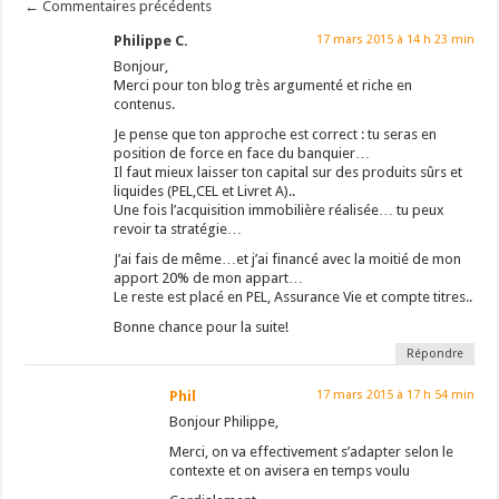
←
Commentaires précédents
Philippe C.
17 mars 2015 à 14 h 23 min
Bonjour,
Merci pour ton blog très argumenté et riche en
contenus.
Je pense que ton approche est correct : tu seras en
position de force en face du banquier…
Il faut mieux laisser ton capital sur des produits sûrs et
liquides (PEL,CEL et Livret A)..
Une fois l’acquisition immobilière réalisée… tu peux
revoir ta stratégie…
J’ai fais de même…et j’ai financé avec la moitié de mon
apport 20% de mon appart…
Le reste est placé en PEL, Assurance Vie et compte titres..
Bonne chance pour la suite!
Répondre
Phil
17 mars 2015 à 17 h 54 min
Bonjour Philippe,
Merci, on va effectivement s’adapter selon le
contexte et on avisera en temps voulu