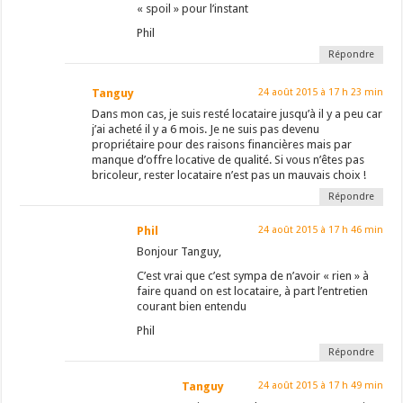
« spoil » pour l’instant
Phil
Répondre
Tanguy
24 août 2015 à 17 h 23 min
Dans mon cas, je suis resté locataire jusqu’à il y a peu car
j’ai acheté il y a 6 mois. Je ne suis pas devenu
propriétaire pour des raisons financières mais par
manque d’offre locative de qualité. Si vous n’êtes pas
bricoleur, rester locataire n’est pas un mauvais choix !
Répondre
Phil
24 août 2015 à 17 h 46 min
Bonjour Tanguy,
C’est vrai que c’est sympa de n’avoir « rien » à
faire quand on est locataire, à part l’entretien
courant bien entendu
Phil
Répondre
Tanguy
24 août 2015 à 17 h 49 min