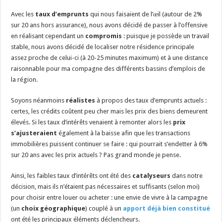
Avec les
taux d’emprunts
qui nous faisaient de l’œil (autour de 2%
sur 20 ans hors assurance), nous avons décidé de passer à l’offensive
en réalisant cependant un
compromis
: puisque je possède un travail
stable, nous avons décidé de localiser notre résidence principale
assez proche de celui-ci (à 20-25 minutes maximum) et à une distance
raisonnable pour ma compagne des différents bassins d’emplois de
la région.
Soyons néanmoins
réalistes
à propos des taux d’emprunts actuels :
certes, les crédits coûtent peu cher mais les prix des biens demeurent
élevés. Si les taux d’intérêts venaient à remonter alors les
prix
s’ajusteraient
également à la baisse afin que les transactions
immobilières puissent continuer se faire : qui pourrait s’endetter à 6%
sur 20 ans avec les prix actuels ? Pas grand monde je pense.
Ainsi, les faibles taux d’intérêts ont été des
catalyseurs
dans notre
décision, mais ils n’étaient pas nécessaires et suffisants (selon moi)
pour choisir entre louer ou acheter : une envie de vivre à la campagne
(un
choix géographique
) couplé à un
apport déjà bien constitué
ont été les principaux éléments déclencheurs.